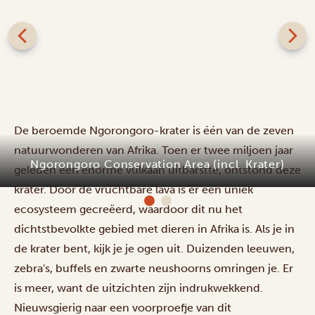
De beroemde Ngorongoro-krater is één van de zeven
natuurwonderen van Afrika. Toen er twee miljoen jaar
Ngorongoro Conservation Area (incl. Krater)
geleden een enorme vulkaan uitbarstte, ontstond deze
krater. Door de vruchtbare lava is er een uniek
ecosysteem gecreëerd, waardoor dit nu het
dichtstbevolkte gebied met dieren in Afrika is. Als je in
de krater bent, kijk je je ogen uit. Duizenden leeuwen,
zebra's, buffels en zwarte neushoorns omringen je. Er
is meer, want de uitzichten zijn indrukwekkend.
Nieuwsgierig naar een voorproefje van dit