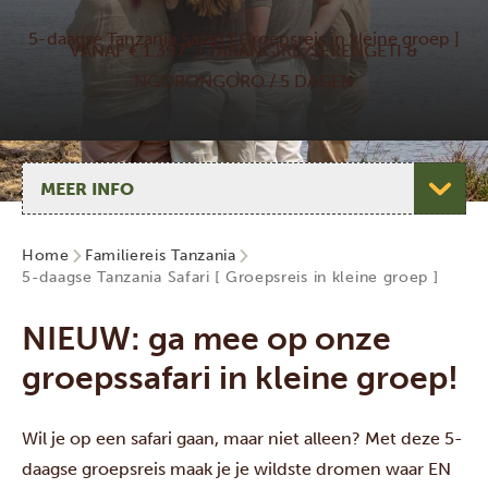
5-daagse Tanzania Safari [ Groepsreis in kleine groep ]
*
VANAF € 1.397
/ TARANGIRE, SERENGETI &
NGORONGORO / 5 DAGEN
Selecteer pagina
Home
Familiereis Tanzania
5-daagse Tanzania Safari [ Groepsreis in kleine groep ]
NIEUW: ga mee op onze
groepssafari in kleine groep!
Wil je op een safari gaan, maar niet alleen? Met deze 5-
daagse groepsreis maak je je wildste dromen waar EN