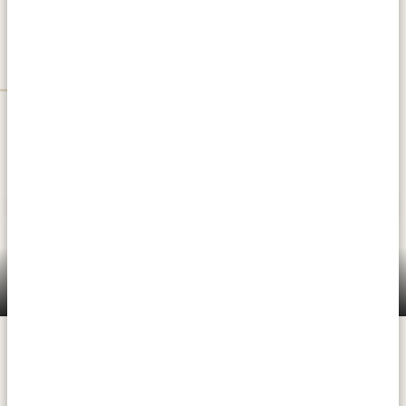
SERENGETI NATIONAL PARK
(CENTRAAL WEST/OOST)
Serengeti National Park (centraal west/oost)
Zeg je safari, dan zeg je Serengeti National Park.