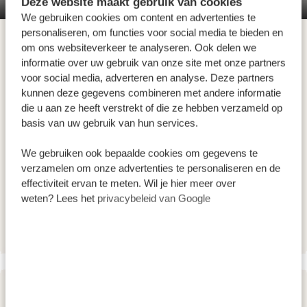
Deze website maakt gebruik van cookies
de grote hoeveelheid baobabbomen die in het droge
We gebruiken cookies om content en advertenties te
seizoen een bron van water zijn voor olifanten. Deze
personaliseren, om functies voor social media te bieden en
bomen kunnen honderden jaren oud worden en
om ons websiteverkeer te analyseren. Ook delen we
olifanten gebruiken een speciale techniek om er vocht
informatie over uw gebruik van onze site met onze partners
voor social media, adverteren en analyse. Deze partners
uit te halen. Daarnaast is de Tarangire-rivier die door
kunnen deze gegevens combineren met andere informatie
het park loopt, de enige andere waterbron in dit
die u aan ze heeft verstrekt of die ze hebben verzameld op
seizoen. Dus je kunt je voorstellen dat deze plek een
basis van uw gebruik van hun services.
paradijs is voor grote groepen van wel 250 olifanten.
We gebruiken ook bepaalde cookies om gegevens te
Bekijk
hier
de video van dit park.
verzamelen om onze advertenties te personaliseren en de
ACCOMMODATIES:
effectiviteit ervan te meten. Wil je hier meer over
weten? Lees het
privacybeleid van Google
Inoga Lodge
SILVER
DAG 2 - 3