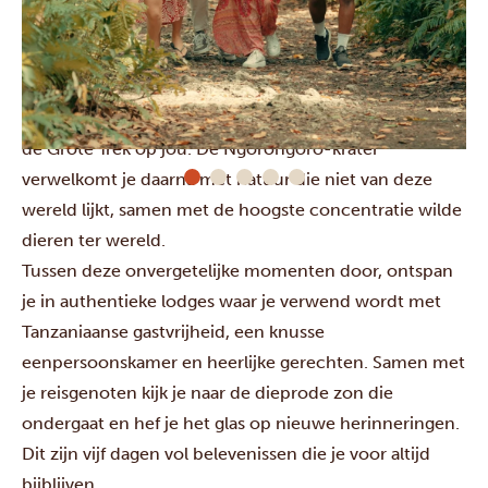
Na het ontmoeten van de grijze reuzen op ooghoogte
in het Tarangire National Park, reis je naar een ander
speciaal gebied: Serengeti. Hier wachten de Big Five an
de Grote Trek op jou. De Ngorongoro-krater
verwelkomt je daarna met natuur die niet van deze
wereld lijkt, samen met de hoogste concentratie wilde
dieren ter wereld.
Tussen deze onvergetelijke momenten door, ontspan
je in authentieke lodges waar je verwend wordt met
Tanzaniaanse gastvrijheid, een knusse
eenpersoonskamer en heerlijke gerechten. Samen met
je reisgenoten kijk je naar de dieprode zon die
ondergaat en hef je het glas op nieuwe herinneringen.
Dit zijn vijf dagen vol belevenissen die je voor altijd
bijblijven.