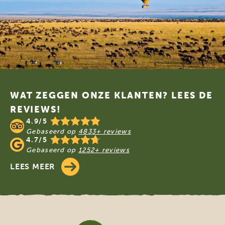
Footer
WAT ZEGGEN ONZE KLANTEN? LEES DE
REVIEWS!
4.9/5
Gebaseerd op
4833+ reviews
4.7/5
Gebaseerd op
1252+ reviews
LEES MEER