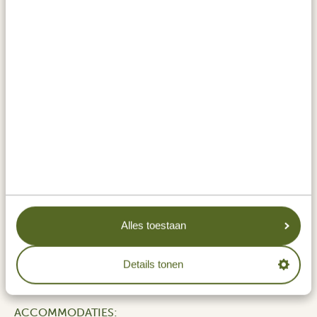
Waarom? Je krijgt hier de kans om de Grote Trek te
zien. De enorme, stampende kuddes zijn
indrukwekkend, net als het grote aantal roofdieren:
meer dan 4000 leeuwen, ruim 200 jachtluipaarden,
1000 luipaarden, 3500 hyena's en honderden wilde
honden. En natuurlijk zijn er genoeg andere
bijzondere wilde dieren die je samen met een gids
kunt zoeken. Ben je er klaar voor?
Bekijk
hier
de video
van dit park.
ACTIVITEITEN:
Alles toestaan
Ndutu (van eind december t/m maart tijdens
het kalverseizoen van de Grote Trek)
Details tonen
ACCOMMODATIES: