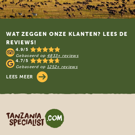
Footer
WAT ZEGGEN ONZE KLANTEN? LEES DE
REVIEWS!
4.9/5
Gebaseerd op
4833+ reviews
4.7/5
Gebaseerd op
1252+ reviews
LEES MEER
Tanzania Specialist