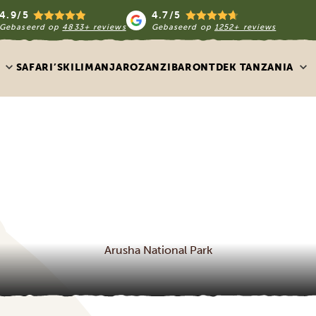
4.9/5
4.7/5
Gebaseerd op
4833+ reviews
Gebaseerd op
1252+ reviews
SAFARI’S
KILIMANJARO
ZANZIBAR
ONTDEK TANZANIA
Arusha National Park