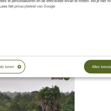
ties te personaliseren en de effectiviteit ervan te meten. Wil je hier 
en komen.
Lees het
privacybeleid van Google
 Mount Meru beklimmen 3-4 dagen
klimmen
uni t/m februari (hoewel er kans is op
uari is er het beste uitzicht op de
en, dan kun je dat via dit
! Wir nehmen Sie direkt mit
ils tonen
Alles toest