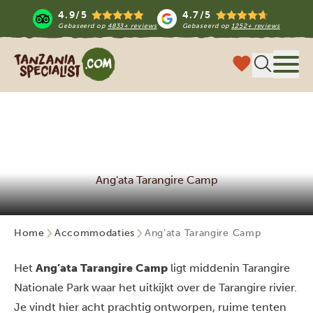
4.9/5
4.7/5
Gebaseerd op
4833+ reviews
Gebaseerd op
1252+ reviews
Tanzania Specialist
Menu 
Ang'ata Tarangire Camp
Home
Accommodaties
Ang’ata Tarangire Camp
Het
Ang’ata Tarangire Camp
ligt middenin Tarangire
Nationale Park waar het uitkijkt over de Tarangire rivier.
Je vindt hier acht prachtig ontworpen, ruime tenten