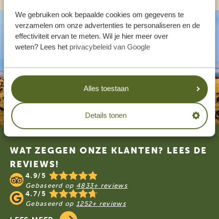
We gebruiken ook bepaalde cookies om gegevens te
verzamelen om onze advertenties te personaliseren en de
effectiviteit ervan te meten. Wil je hier meer over
weten? Lees het
privacybeleid van Google
Alles toestaan
Details tonen
Footer
WAT ZEGGEN ONZE KLANTEN? LEES DE
REVIEWS!
4.9/5
Gebaseerd op
4833+ reviews
4.7/5
Gebaseerd op
1252+ reviews