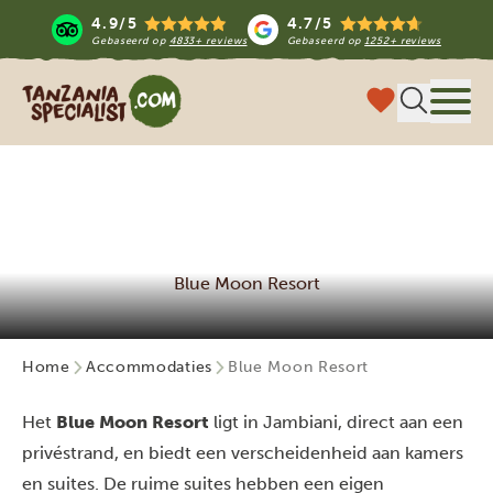
4.9/5
4.7/5
Gebaseerd op
4833+ reviews
Gebaseerd op
1252+ reviews
Tanzania Specialist
Menu 
Blue Moon Resort
Home
Accommodaties
Blue Moon Resort
Het
Blue Moon Resort
ligt in Jambiani, direct aan een
privéstrand, en biedt een verscheidenheid aan kamers
en suites. De ruime suites hebben een eigen