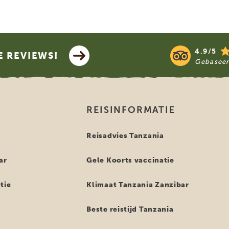
4.9/5
E REVIEWS!
Gebasee
REISINFORMATIE
i
Reisadvies Tanzania
ar
Gele Koorts vaccinatie
tie
Klimaat Tanzania Zanzibar
Beste reistijd Tanzania