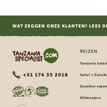
Footer
WAT ZEGGEN ONZE KLANTEN? LEES D
Tanzania Specialist
REIZEN
Tanzania Safar
+31 174 35 2016
Safari + Zanzib
Zanzibar vakan
Kilimanjaro