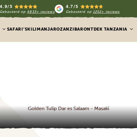
4.9/5
4.7/5
Gebaseerd op
4833+ reviews
Gebaseerd op
1252+ reviews
SAFARI’S
KILIMANJARO
ZANZIBAR
ONTDEK TANZANIA
Golden Tulip Dar es Salaam - Masaki