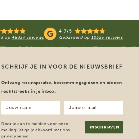
4.7/5
rd op
4833+ reviews
Gebaseerd op
1252+ reviews
SCHRIJF JE IN VOOR DE NIEUWSBRIEF
Ontvang reisinspiratie, bestemmingsgidsen en ideeën
rechtstreeks in je inbox.
Jouw
Jouw
naam
e-
mailadres
(Vereist)
(Vereist)
Door je aan te melden voor onze
mailinglijst ga je akkoord met ons
privacybeleid
.