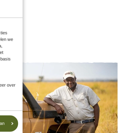
ties
elen we
a,
et
 basis
meer over
aan