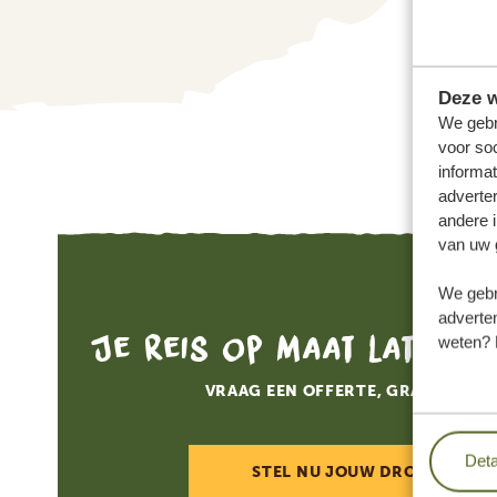
Deze w
We gebr
voor so
informat
adverte
andere i
van uw 
We gebr
adverten
Je reis op maat laten 
weten? 
VRAAG EEN OFFERTE, GRATIS EN V
Deta
STEL NU JOUW DROOMREIS 