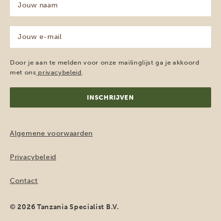
naam
(Vereist)
Jouw
e-
mailadres
(Vereist)
Door je aan te melden voor onze mailinglijst ga je akkoord
met ons
privacybeleid
.
Algemene voorwaarden
Privacybeleid
Contact
© 2026 Tanzania Specialist B.V.