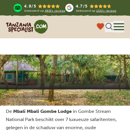
4.9/5
4.7/5
Gebaseerd op
4833+ reviews
Gebaseerd op
1252+ reviews
Tanzania Specialist
Menu 
Mbali Mbali Gombe Lodge
Home
Accommodaties
Mbali Mbali Gombe Lodge
De
Mbali Mbali Gombe Lodge
in Gombe Stream
National Park beschikt over 7 luxueuze safaritenten,
gelegen in de schaduw van enorme, oude