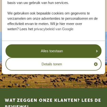
basis van uw gebruik van hun services.
NL:
+31 174 35 2016
We gebruiken ook bepaalde cookies om gegevens te
ANDERE LANDEN
verzamelen om onze advertenties te personaliseren en de
effectiviteit ervan te meten. Wil je hier meer over
weten? Lees het
privacybeleid van Google
Alles toestaan
Details tonen
Footer
WAT ZEGGEN ONZE KLANTEN? LEES DE
REVIEWS!