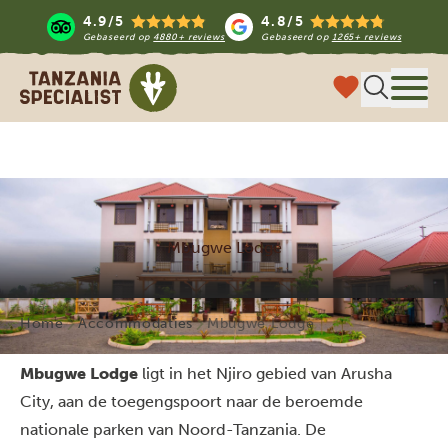
4.9/5
4.8/5
Gebaseerd op
4880+ reviews
Gebaseerd op
1265+ reviews
Tanzania Specialist
Menu 
Mbugwe Lodge
Home
Accommodaties
Mbugwe Lodge
Mbugwe Lodge
ligt in het Njiro gebied van Arusha
City, aan de toegengspoort naar de beroemde
nationale parken van Noord-Tanzania. De