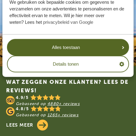
We gebruiken ook bepaalde cookies om gegevens te
verzamelen om onze advertenties te personaliseren en de
effectiviteit ervan te meten. Wil je hier meer over
weten? Lees het
privacybeleid van Google
Alles toestaan
Details tonen
Footer
WAT ZEGGEN ONZE KLANTEN? LEES DE
REVIEWS!
4.9/5
Gebaseerd op
4880+ reviews
4.8/5
Gebaseerd op
1265+ reviews
LEES MEER