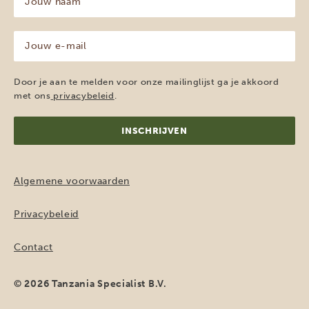
naam
(Vereist)
Jouw
e-
mailadres
(Vereist)
Door je aan te melden voor onze mailinglijst ga je akkoord
met ons
privacybeleid
.
Algemene voorwaarden
Privacybeleid
Contact
© 2026 Tanzania Specialist B.V.