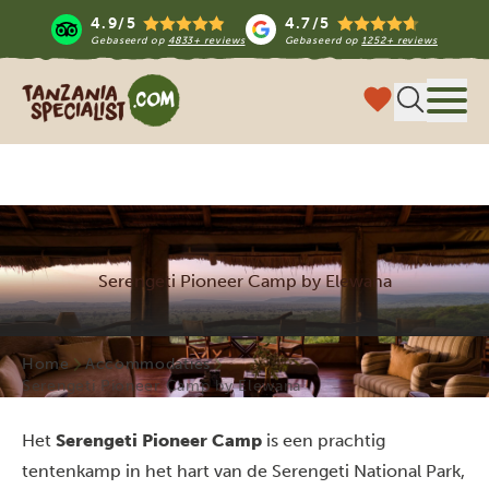
4.9/5
4.7/5
Gebaseerd op
4833+ reviews
Gebaseerd op
1252+ reviews
Tanzania Specialist
Menu 
Serengeti Pioneer Camp by Elewana
Home
Accommodaties
Serengeti Pioneer Camp by Elewana
Het
Serengeti Pioneer Camp
is een prachtig
tentenkamp in het hart van de Serengeti National Park,