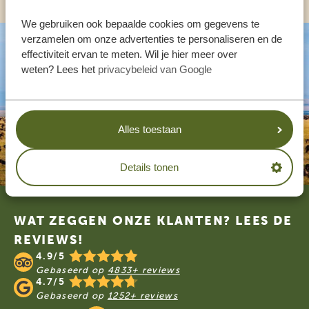
We gebruiken ook bepaalde cookies om gegevens te
verzamelen om onze advertenties te personaliseren en de
effectiviteit ervan te meten. Wil je hier meer over
weten? Lees het
privacybeleid van Google
Alles toestaan
Details tonen
Footer
WAT ZEGGEN ONZE KLANTEN? LEES DE
REVIEWS!
4.9/5
Gebaseerd op
4833+ reviews
4.7/5
Gebaseerd op
1252+ reviews