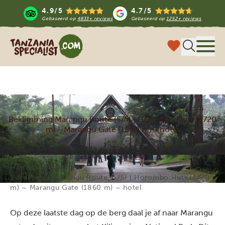
4.9/5
4.7/5
Gebaseerd op
4833+ reviews
Gebaseerd op
1252+ reviews
Tanzania Specialist
Menu 
Beklimming Marangu Route (5/5) | Horombo Huts (3720
m) - Marangu Gate (1860 m) - hotel
Home
Activiteiten
Beklimming Marangu Route (5/5) | Horombo Huts (3720
m) – Marangu Gate (1860 m) – hotel
Op deze laatste dag op de berg daal je af naar Marangu