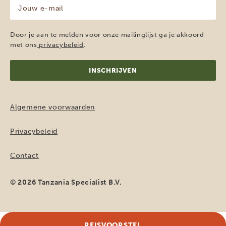
Jouw
e-
mailadres
(Vereist)
Door je aan te melden voor onze mailinglijst ga je akkoord
met ons
privacybeleid
.
Algemene voorwaarden
Privacybeleid
Contact
© 2026 Tanzania Specialist B.V.
REISVOORSTEL