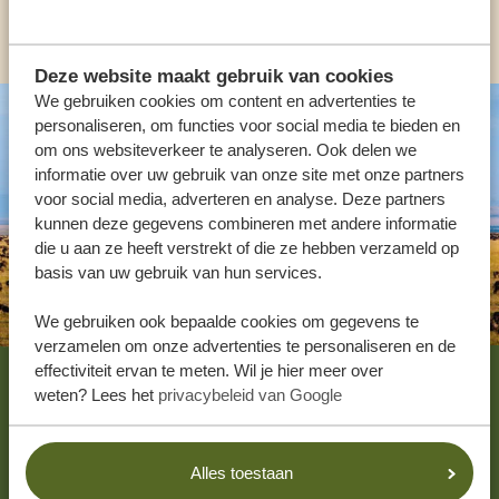
ANDERE LANDEN
Deze website maakt gebruik van cookies
We gebruiken cookies om content en advertenties te
personaliseren, om functies voor social media te bieden en
om ons websiteverkeer te analyseren. Ook delen we
informatie over uw gebruik van onze site met onze partners
voor social media, adverteren en analyse. Deze partners
kunnen deze gegevens combineren met andere informatie
die u aan ze heeft verstrekt of die ze hebben verzameld op
basis van uw gebruik van hun services.
We gebruiken ook bepaalde cookies om gegevens te
verzamelen om onze advertenties te personaliseren en de
Footer
effectiviteit ervan te meten. Wil je hier meer over
weten? Lees het
privacybeleid van Google
WAT ZEGGEN ONZE KLANTEN? LEES DE
REVIEWS!
4.9/5
Alles toestaan
Gebaseerd op
4833+ reviews