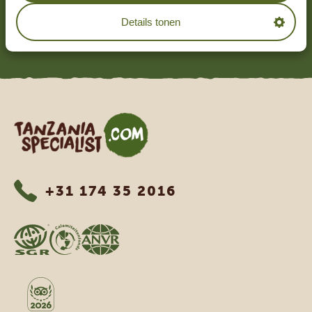
4.7/5
Gebaseerd op
1252+ reviews
Details tonen
LEES MEER
Tanzania Specialist
+31 174 35 2016