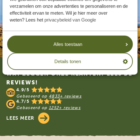
verzamelen om onze advertenties te personaliseren en de
effectiviteit ervan te meten. Wil je hier meer over
weten? Lees het
privacybeleid van Google
Alles toestaan
Footer
Details tonen
WAT ZEGGEN ONZE KLANTEN? LEES DE
REVIEWS!
4.9/5
Gebaseerd op
4833+ reviews
4.7/5
Gebaseerd op
1252+ reviews
LEES MEER