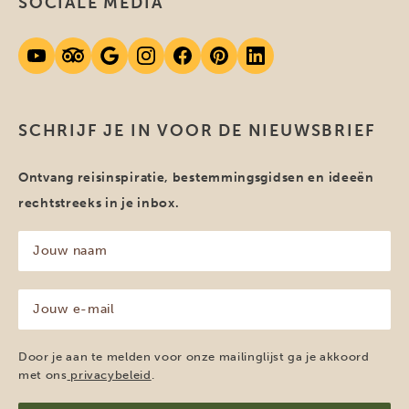
SOCIALE MEDIA
SCHRIJF JE IN VOOR DE NIEUWSBRIEF
Ontvang reisinspiratie, bestemmingsgidsen en ideeën
rechtstreeks in je inbox.
Jouw
naam
(Vereist)
Jouw
e-
mailadres
(Vereist)
Door je aan te melden voor onze mailinglijst ga je akkoord
met ons
privacybeleid
.