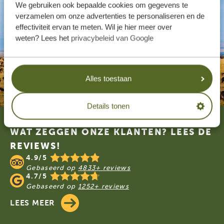
We gebruiken ook bepaalde cookies om gegevens te
verzamelen om onze advertenties te personaliseren en de
effectiviteit ervan te meten. Wil je hier meer over
weten? Lees het
privacybeleid van Google
Alles toestaan
Details tonen
Footer
WAT ZEGGEN ONZE KLANTEN? LEES DE
REVIEWS!
4.9/5
Gebaseerd op
4833+ reviews
4.7/5
Gebaseerd op
1252+ reviews
LEES MEER