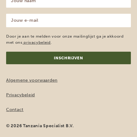
naam
(Vereist)
Jouw
e-
mailadres
(Vereist)
Door je aan te melden voor onze mailinglijst ga je akkoord
met ons
privacybeleid
.
Algemene voorwaarden
Privacybeleid
Contact
© 2026 Tanzania Specialist B.V.