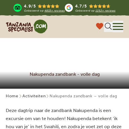
4.9/5
4.7/5
Gebaseerd op
4833+ reviews
Gebaseerd op
1252+ reviews
Tanzania Specialist
Menu 
Nakupenda zandbank - volle dag
Home
Activiteiten
Nakupenda zandbank – volle dag
Deze dagtrip naar de zandbank Nakupenda is een
excursie om van te houden! Nakupenda betekent ‘ik
hou van je’ in het Swahili, en zodra je voet zet op deze