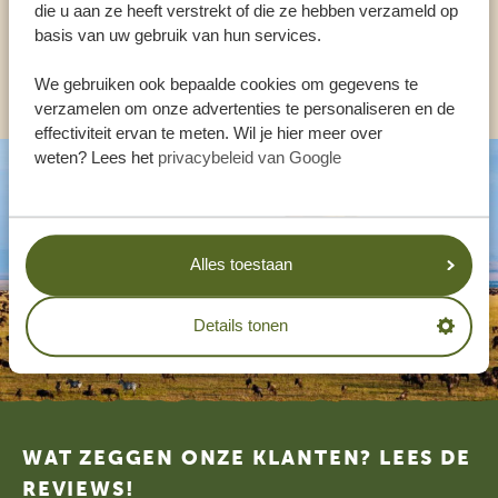
NL:
+31 174 35 2016
die u aan ze heeft verstrekt of die ze hebben verzameld op
basis van uw gebruik van hun services.
ANDERE LANDEN
We gebruiken ook bepaalde cookies om gegevens te
verzamelen om onze advertenties te personaliseren en de
effectiviteit ervan te meten. Wil je hier meer over
weten? Lees het
privacybeleid van Google
Alles toestaan
Details tonen
Footer
WAT ZEGGEN ONZE KLANTEN? LEES DE
REVIEWS!