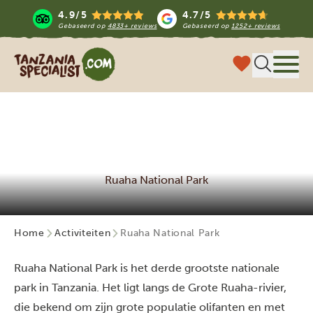
4.9/5
4.7/5
Gebaseerd op
4833+ reviews
Gebaseerd op
1252+ reviews
Tanzania Specialist
Menu 
Ruaha National Park
Home
Activiteiten
Ruaha National Park
Ruaha National Park is het derde grootste nationale
park in Tanzania. Het ligt langs de Grote Ruaha-rivier,
die bekend om zijn grote populatie olifanten en met