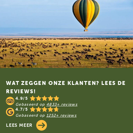
Footer
WAT ZEGGEN ONZE KLANTEN? LEES DE
REVIEWS!
4.9/5
Gebaseerd op
4833+ reviews
4.7/5
Gebaseerd op
1252+ reviews
LEES MEER