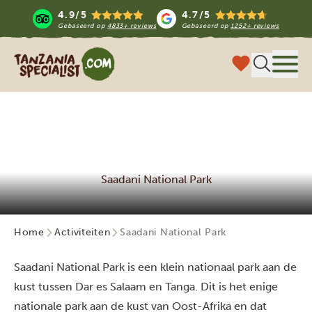
4.9/5
4.7/5
Gebaseerd op
4833+ reviews
Gebaseerd op
1252+ reviews
Tanzania Specialist
Menu 
Saadani National Park
Home
Activiteiten
Saadani National Park
Saadani National Park is een klein nationaal park aan de
kust tussen Dar es Salaam en Tanga. Dit is het enige
nationale park aan de kust van Oost-Afrika en dat