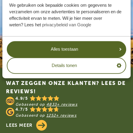
We gebruiken ook bepaalde cookies om gegevens te
verzamelen om onze advertenties te personaliseren en de
effectiviteit ervan te meten. Wil je hier meer over
weten? Lees het
privacybeleid van Google
Alles toestaan
Details tonen
Footer
WAT ZEGGEN ONZE KLANTEN? LEES DE
REVIEWS!
4.9/5
Gebaseerd op
4833+ reviews
4.7/5
Gebaseerd op
1252+ reviews
LEES MEER