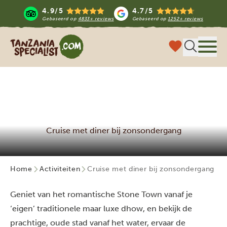
4.9/5
4.7/5
Gebaseerd op
4833+ reviews
Gebaseerd op
1252+ reviews
Tanzania Specialist
Menu 
Cruise met diner bij zonsondergang
Home
Activiteiten
Cruise met diner bij zonsondergang
Geniet van het romantische Stone Town vanaf je
‘eigen’ traditionele maar luxe dhow, en bekijk de
prachtige, oude stad vanaf het water, ervaar de