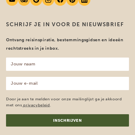
SCHRIJF JE IN VOOR DE NIEUWSBRIEF
Ontvang reisinspiratie, bestemmingsgidsen en ideeën
rechtstreeks in je inbox.
Jouw
naam
(Vereist)
Jouw
e-
mailadres
(Vereist)
Door je aan te melden voor onze mailinglijst ga je akkoord
met ons
privacybeleid
.