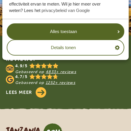
effectiviteit ervan te meten. Wil je hier meer over
weten? Lees het
privacybeleid van Google
Alles toestaan
Footer
Details tonen
WAT ZEGGEN ONZE KLANTEN? LEES DE
REVIEWS!
4.9/5
Gebaseerd op
4833+ reviews
4.7/5
Gebaseerd op
1252+ reviews
LEES MEER
Tanzania Specialist