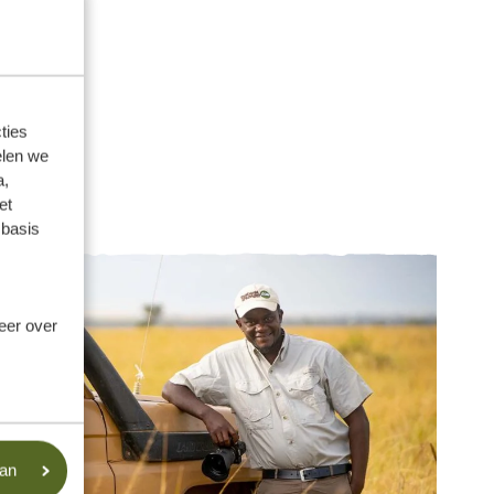
ties
elen we
a,
et
 basis
meer over
aan