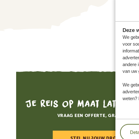
Deze w
We gebr
voor so
informat
adverte
andere i
van uw 
We gebr
adverten
weten? 
Je reis op maat laten 
VRAAG EEN OFFERTE, GRATIS EN V
Deta
STEL NU JOUW DROOMREIS 