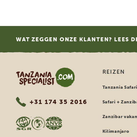
Footer
WAT ZEGGEN ONZE KLANTEN? LEES D
Tanzania Specialist
REIZEN
Tanzania Safar
+31 174 35 2016
Safari + Zanzib
Zanzibar vakan
Kilimanjaro