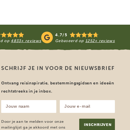
4.7/5
rd op
4833+ reviews
Gebaseerd op
1252+ reviews
SCHRIJF JE IN VOOR DE NIEUWSBRIEF
Ontvang reisinspiratie, bestemmingsgidsen en ideeën
rechtstreeks in je inbox.
Jouw
Jouw
naam
e-
mailadres
(Vereist)
(Vereist)
Door je aan te melden voor onze
mailinglijst ga je akkoord met ons