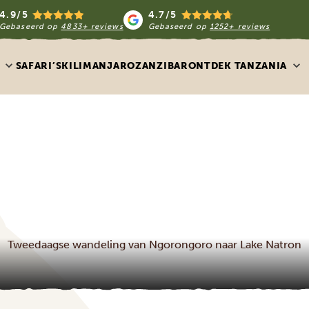
4.9/5
4.7/5
Gebaseerd op
4833+ reviews
Gebaseerd op
1252+ reviews
SAFARI’S
KILIMANJARO
ZANZIBAR
ONTDEK TANZANIA
Tweedaagse wandeling van Ngorongoro naar Lake Natron