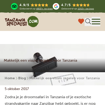
4.9/5
4.7/5
Gebaseerd op
4833+ reviews
Gebaseerd op
1252+ reviews
Tanzania Specialist
Menu 
Makkelijk een visum regelen voor Tanzania
Home
Blog
Makkelijk een visum regelen voor Tanzania
5 oktober 2017
Zodra je je droomsafari in Tanzania of je exotische
strandvakantie naar Zanzibar hebt geboekt, is er nog