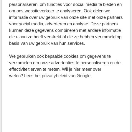
personaliseren, om functies voor social media te bieden en
controleert, vooral de geldigheid van je paspoort en
om ons websiteverkeer te analyseren. Ook delen we
eventuele documenten die je nodig hebt als je met
informatie over uw gebruik van onze site met onze partners
kinderen reist.
voor social media, adverteren en analyse. Deze partners
kunnen deze gegevens combineren met andere informatie
Regel dat visum, en laat het avontuur beginnen!
die u aan ze heeft verstrekt of die ze hebben verzameld op
basis van uw gebruik van hun services.
We gebruiken ook bepaalde cookies om gegevens te
verzamelen om onze advertenties te personaliseren en de
effectiviteit ervan te meten. Wil je hier meer over
Deel dit artikel:
weten? Lees het
privacybeleid van Google
LAAT JE DROOMREIS
WERKELIJKHEID WORDEN
MET TANZANIA SPECIALIST.
4.9/5