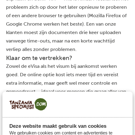
probleem zich op door het later opnieuw te proberen
of een andere browser te gebruiken (Mozilla Firefox of
Google Chrome werken het beste). Een van onze
klanten moest zijn documenten drie keer uploaden
vanwege time-outs, maar na een korte wachttijd
verliep alles zonder problemen.
Klaar om te vertrekken?
Zowel de eVisa als het visum bij aankomst werken
goed. De online optie kost iets meer tijd en vereist
extra informatie, maar geeft wel meer controle en
gemoedsrust – ideaal voor mensen die graag alles van
tevoren geregeld hebben. Het visum bij aankomst is
eenvoudiger, je hebt alleen je paspoort nodig (en soms
een retourticket). Dit is perfect als je geen zin hebt in
online formulieren of geen creditcard hebt. Welke
Deze website maakt gebruik van cookies
We gebruiken cookies om content en advertenties te
optie je ook kiest, zorg ervoor dat je alle vereisten zelf