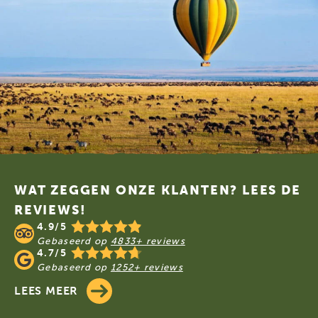
Footer
WAT ZEGGEN ONZE KLANTEN? LEES DE
REVIEWS!
4.9/5
Gebaseerd op
4833+ reviews
4.7/5
Gebaseerd op
1252+ reviews
LEES MEER