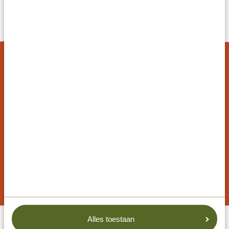
Gebaseerd op
4833+ reviews
4.7/5
Gebaseerd op
1252+ reviews
CREËER JOUW EIGEN REIS
Bij Tanzania Specialist kun je je reis aanpassen
aan je voorkeuren. Onze voorbeeldroutes zijn
aanpasbaar en onze specialisten werken met jou
samen om jouw droomreis te creëren!
VRAAG EEN REISVOORSTEL AAN
Alles toestaan