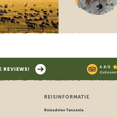
4.9/5
E REVIEWS!
Gebasee
REISINFORMATIE
i
Reisadvies Tanzania