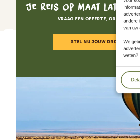
voor so
Je reis op maat laten 
informat
adverte
VRAAG EEN OFFERTE, GRATIS EN V
andere i
van uw 
We gebr
STEL NU JOUW DROOMREIS 
adverten
weten? 
Deta