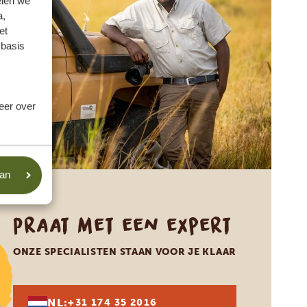
elen we
a,
et
 basis
meer over
aan
Praat met een expert
ONZE SPECIALISTEN STAAN VOOR JE KLAAR
NL:
+31 174 35 2016