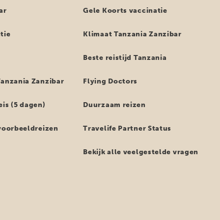
ar
Gele Koorts vaccinatie
tie
Klimaat Tanzania Zanzibar
Beste reistijd Tanzania
Tanzania Zanzibar
Flying Doctors
eis (5 dagen)
Duurzaam reizen
 voorbeeldreizen
Travelife Partner Status
Bekijk alle veelgestelde vragen