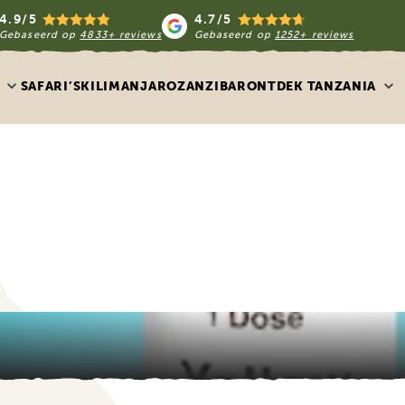
4.9/5
4.7/5
Gebaseerd op
4833+ reviews
Gebaseerd op
1252+ reviews
SAFARI’S
KILIMANJARO
ZANZIBAR
ONTDEK TANZANIA