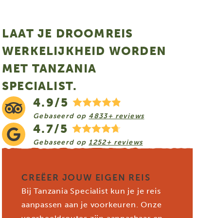
LAAT JE DROOMREIS
WERKELIJKHEID WORDEN
MET TANZANIA
SPECIALIST.
4.9/5
Gebaseerd op
4833+ reviews
4.7/5
Gebaseerd op
1252+ reviews
CREËER JOUW EIGEN REIS
Bij Tanzania Specialist kun je je reis
aanpassen aan je voorkeuren. Onze