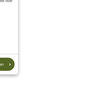
meer over
aan