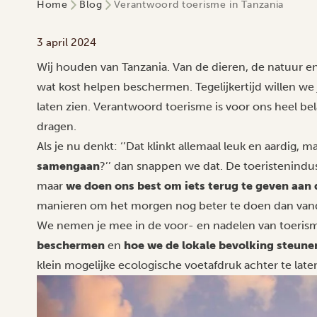
Home
Blog
Verantwoord toerisme in Tanzania
3 april 2024
Wij houden van Tanzania. Van de dieren, de natuur e
wat kost helpen beschermen. Tegelijkertijd willen w
laten zien. Verantwoord toerisme is voor ons heel bel
dragen.
Als je nu denkt: ‘’Dat klinkt allemaal leuk en aardig, m
samengaan
?’’ dan snappen we dat. De toeristenindust
maar
we doen ons best om iets terug te geven aan
manieren om het morgen nog beter te doen dan van
We nemen je mee in de voor- en nadelen van toeri
beschermen
en
hoe we de lokale bevolking steune
klein mogelijke ecologische voetafdruk achter te late