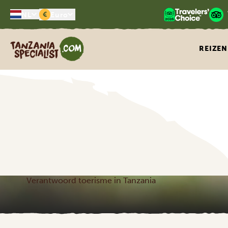
€
NL
Euro
Tanzania Specialist
REIZEN
Verantwoord toerisme in Tanzania