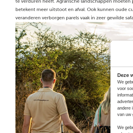
te verduren heeft. Agrarische landschappen moeten 
betekent meer uitstoot en afval. Ook kunnen oude cul
veranderen verborgen parels vaak in zeer gewilde safa
Deze w
We gebr
voor so
informat
adverte
andere i
van uw 
We gebr