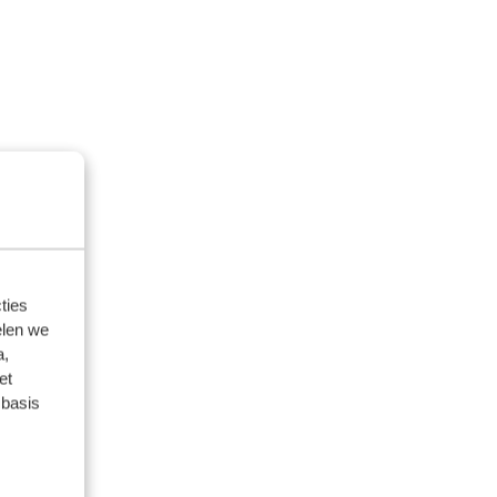
ties
elen we
a,
et
 basis