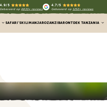
4.9/5
4.7/5
Gebaseerd op
4833+ reviews
Gebaseerd op
1252+ reviews
SAFARI’S
KILIMANJARO
ZANZIBAR
ONTDEK TANZANIA