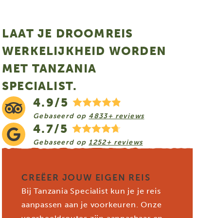
LAAT JE DROOMREIS
WERKELIJKHEID WORDEN
MET TANZANIA
SPECIALIST.
4.9/5
Gebaseerd op
4833+ reviews
4.7/5
Gebaseerd op
1252+ reviews
CREËER JOUW EIGEN REIS
Bij Tanzania Specialist kun je je reis
aanpassen aan je voorkeuren. Onze