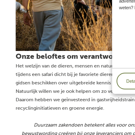
adverten
weten? 
Onze beloftes om verantwoord toe
Het welzijn van de dieren, mensen en natuur staan bij
tijdens een safari dicht bij je favoriete dieren komen,
Deta
gidsen beschikken over uitgebreide kennis om de di
Natuurlijk willen we je ook helpen om zo veilig en mil
Daarom hebben we geïnvesteerd in gastvrijheidstrain
recyclinginitiatieven en groene energie.
Duurzaam zakendoen betekent alles voor ons
bewustwording creëren bij onze leveranciers om ook