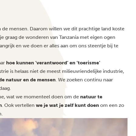
n de mensen. Daarom willen we dit prachtige land koste
e je graag de wonderen van Tanzania met eigen ogen
angrijk en we doen er alles aan om ons steentje bij te
aar
hoe kunnen ‘verantwoord’ en ‘toerisme’
rie is helaas niet de meest milieuvriendelijke industrie,
 de natuur en de mensen
. We zoeken continu naar
daag.
sme, wat we momenteel doen om de
natuur te
n
. Ook vertellen
we je wat je zelf kunt doen
om een zo
n.