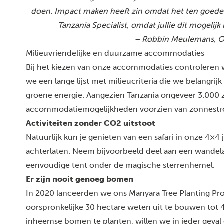
doen. Impact maken heeft zin omdat het ten goede 
Tanzania Specialist, omdat jullie dit mogel
– Robbin Meulemans, Op
Milieuvriendelijke en duurzame accommodaties
Bij het kiezen van onze accommodaties controleren w
we een lange lijst met milieucriteria die we belangrij
groene energie. Aangezien Tanzania ongeveer 3.000 z
accommodatiemogelijkheden voorzien van zonnestr
Activiteiten zonder CO2 uitstoot
Natuurlijk kun je genieten van een safari in onze 4×4 
achterlaten. Neem bijvoorbeeld deel aan een wandelavo
eenvoudige tent onder de magische sterrenhemel.
Er zijn nooit genoeg bomen
In 2020 lanceerden we ons Manyara Tree Planting Proj
oorspronkelijke 30 hectare weten uit te bouwen tot 4
inheemse bomen te planten, willen we in ieder geval