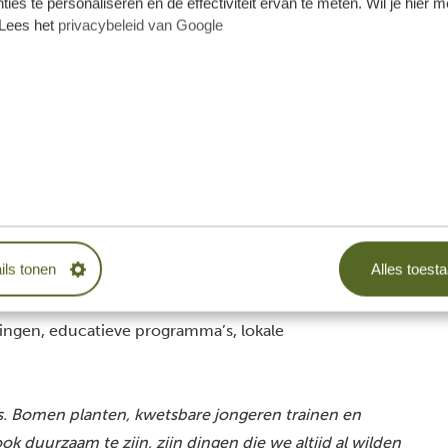
ties te personaliseren en de effectiviteit ervan te meten. Wil je hier 
Lees het
privacybeleid van Google
risme in Tanzania te stimuleren
 ons op 1. Altijd. Dit betekent bijvoorbeeld dat we
 maar ze nooit storen in hun natuurlijke habitat. Onze
ils tonen
Alles toest
eren te beschermen.
ieuvriendelijk mogelijk te reizen als je met ons meegaat.
ingen, educatieve programma’s, lokale
. Bomen planten, kwetsbare jongeren trainen en
 duurzaam te zijn, zijn dingen die we altijd al wilden