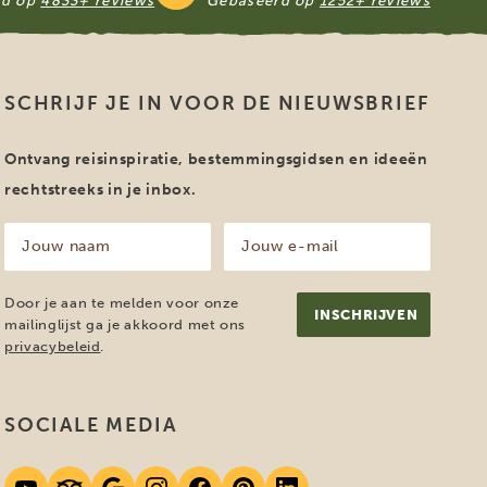
rd op
4833+ reviews
Gebaseerd op
1252+ reviews
SCHRIJF JE IN VOOR DE NIEUWSBRIEF
Ontvang reisinspiratie, bestemmingsgidsen en ideeën
rechtstreeks in je inbox.
Jouw
Jouw
naam
e-
mailadres
(Vereist)
(Vereist)
Door je aan te melden voor onze
mailinglijst ga je akkoord met ons
privacybeleid
.
SOCIALE MEDIA