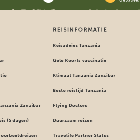
Gebasee
REISINFORMATIE
i
Reisadvies Tanzania
ar
Gele Koorts vaccinatie
tie
Klimaat Tanzania Zanzibar
Beste reistijd Tanzania
Tanzania Zanzibar
Flying Doctors
eis (5 dagen)
Duurzaam reizen
 voorbeeldreizen
Travelife Partner Status