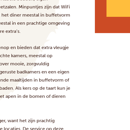
zalen. Minpuntjes zijn dat WiFi
t het diner meestal in buffetvorm
estal in een prachtige omgeving
 extra’s.
op en bieden dat extra vleugje
ichte kamers, meestal op
over mooie, zorgvuldig
tgeruste badkamers en een eigen
kende maaltijden in buffetvorm of
aden. Als kers op de taart kun je
 met apen in de bomen of dieren
r, want het zijn prachtig
 locaties. De service op deze