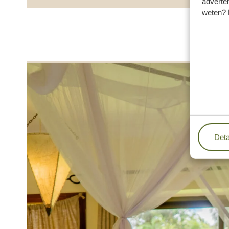
adverten
weten? 
Deta