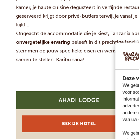
kamer, je haute cuisine degusteert in verfijnde restau
geserveerd krijgt door privé-butlers terwijl je vanaf je
kijkt…
Ongeacht de accommodatie die je kiest, Tanzania Spec
onvergetelijke ervaring
beleeft in dit prachtige land. 
stemmen op jouw specifieke eisen en wensen, en o
samen te stellen. Karibu sana!
Deze w
We gebr
voor so
informat
AHADI LODGE
SILVER
adverte
andere i
van uw 
BEKIJK HOTEL
We gebr