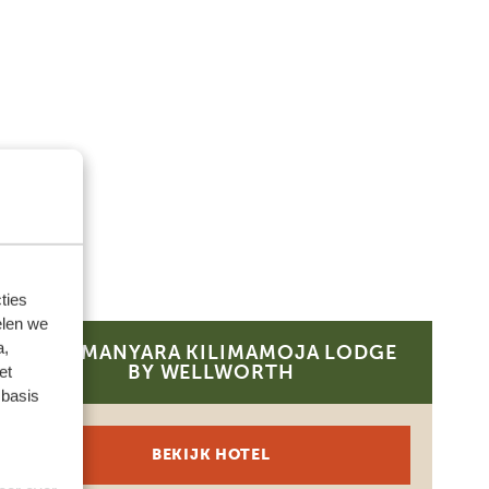
ties
elen we
a,
LAKE MANYARA KILIMAMOJA LODGE
PLATINUM
BY WELLWORTH
et
 basis
BEKIJK HOTEL