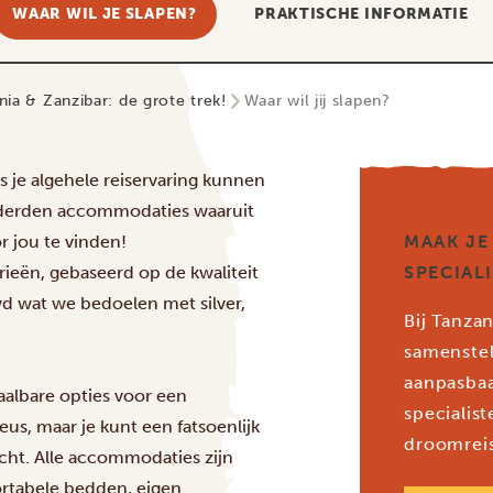
WAAR WIL JE SLAPEN?
PRAKTISCHE INFORMATIE
ia & Zanzibar: de grote trek!
Waar wil jij slapen?
 je algehele reiservaring kunnen
nderden accommodaties waaruit
r jou te vinden!
MAAK JE
ieën, gebaseerd op de kwaliteit
SPECIAL
d wat we bedoelen met silver,
Bij Tanzan
samenstel
aanpasbaa
albare opties voor een
specialis
eus, maar je kunt een fatsoenlijk
droomreis
cht. Alle accommodaties zijn
tabele bedden, eigen