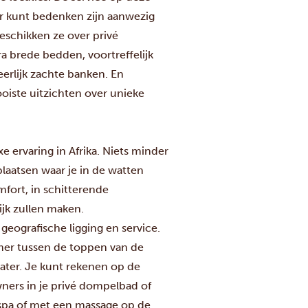
aar kunt bedenken zijn aanwezig
beschikken ze over privé
 brede bedden, voortreffelijk
eerlijk zachte banken. En
oiste uitzichten over unieke
ervaring in Afrika. Niets minder
laatsen waar je in de watten
fort, in schitterende
jk zullen maken.
 geografische ligging en service.
amer tussen de toppen van de
ater. Je kunt rekenen op de
wners in je privé dompelbad of
e spa of met een massage op de