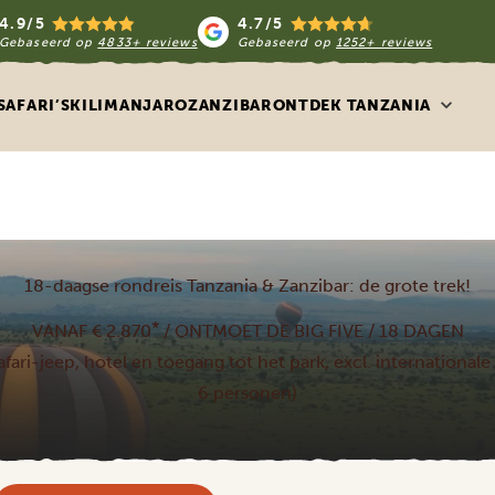
4.9/5
4.7/5
Gebaseerd op
4833+ reviews
Gebaseerd op
1252+ reviews
SAFARI’S
KILIMANJARO
ZANZIBAR
ONTDEK TANZANIA
18-daagse rondreis Tanzania & Zanzibar: de grote trek!
*
VANAF € 2.870
/ ONTMOET DE BIG FIVE / 18 DAGEN
, safari-jeep, hotel en toegang tot het park, excl. internationa
6 personen)