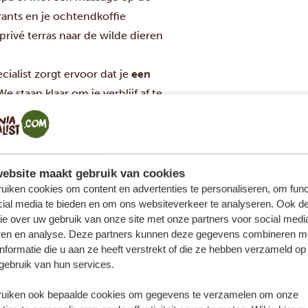
rants en je ochtendkoffie
 privé terras naar de wilde dieren
ialist zorgt ervoor dat je
een
We staan klaar om je verblijf af te
m samen met jou je droomroute
ebsite maakt gebruik van cookies
uiken cookies om content en advertenties te personaliseren, om func
cial media te bieden en om ons websiteverkeer te analyseren. Ook d
ie over uw gebruik van onze site met onze partners voor social medi
GIRAFFE MANOR TANZANIA
GOLD
ren en analyse. Deze partners kunnen deze gegevens combineren m
nformatie die u aan ze heeft verstrekt of die ze hebben verzameld op
gebruik van hun services.
BEKIJK HOTEL
uiken ook bepaalde cookies om gegevens te verzamelen om onze