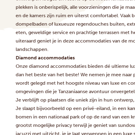
plekken is onberispelijk, alle voorzieningen die je m
en de kamers zijn ruim en uiterst comfortabel. Vaak 
dompelbaden of luxueuze regendouches buiten, extra
eten, geweldige service en prachtige terrassen met h
uiteraard geniet je in deze accommodaties van de mo
landschappen.
Diamond accommodaties
Onze diamond accommodaties bieden dé ultieme luxe 
dan het beste van het beste! We nemen je mee naar p
wordt gelegd met het hoogste niveau van luxe en com
omgevingen die je Tanzaniaanse avontuur onvergeteli
Je verblijft op plaatsen die uniek zijn in hun ontwerp,
Je slaapt bijvoorbeeld op een privé-eiland, in een k
bomen in een nationaal park of op de rand van een kr
grootst mogelijke privacy terwijl je geniet van sundo
jacuzzi met uitzicht, je je laat verwennen in een lux