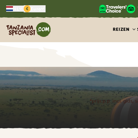
€
NL
Euro
Tanzania Specialist
REIZEN
*prijs p.p. incl. gids