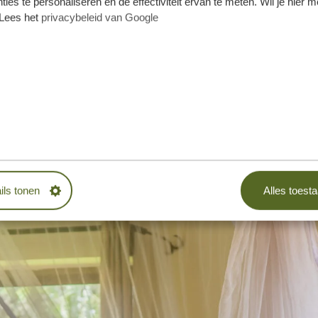
ties te personaliseren en de effectiviteit ervan te meten. Wil je hier 
Lees het
privacybeleid van Google
ils tonen
Alles toest