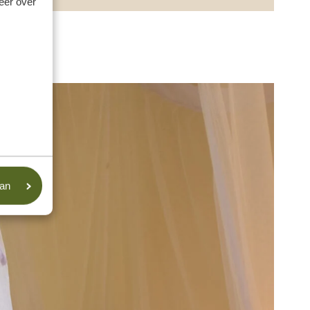
meer over
aan