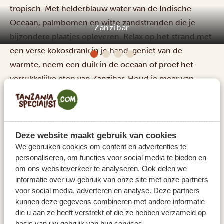
tropisch. Met helderblauw water van de Indische
Oceaan, palmbomen en witte zandstranden die je
Zanzibar
bijzondere plaatjes opleveren. Relax op het strand met
een verse kokosdrank in je hand, geniet van de
warmte, neem een duik in de oceaan of proef het
verrukkelijke eten van Zanzibar. Houd je meer van
actie? Ontdek het strand, het leven in de oceaan of de
cultuur op het eiland met allerlei activiteiten. Onze
favoriet is de Safari Blue Cruise of een rondleiding door
Stone Town!
Deze website maakt gebruik van cookies
We gebruiken cookies om content en advertenties te
ACCOMMODATIES:
personaliseren, om functies voor social media te bieden en
om ons websiteverkeer te analyseren. Ook delen we
Fun Beach Resort
SILVER
informatie over uw gebruik van onze site met onze partners
Legendary Zanzibar Beach Resort
GOLD
voor social media, adverteren en analyse. Deze partners
Qambani Luxury Resort
PLATINUM
kunnen deze gegevens combineren met andere informatie
die u aan ze heeft verstrekt of die ze hebben verzameld op