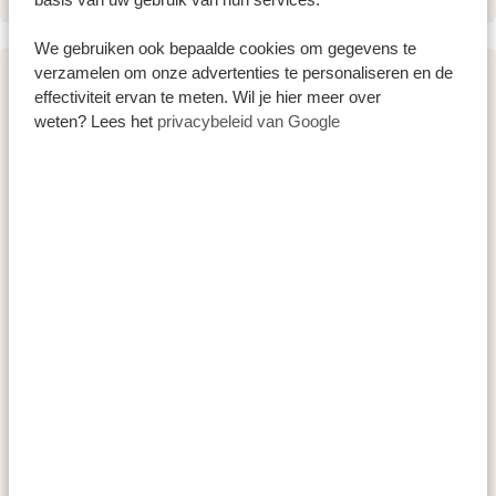
basis van uw gebruik van hun services.
We gebruiken ook bepaalde cookies om gegevens te
Internationale
verzamelen om onze advertenties te personaliseren en de
vlucht
DAG 5 - 6
effectiviteit ervan te meten. Wil je hier meer over
huiswaarts
weten? Lees het
privacybeleid van Google
INTERNATIONALE VLUCHT
vanaf
Zanzibar
HUISWAARTS VANAF ZANZIBAR
Airport
AIRPORT (ZNZ)
(ZNZ)