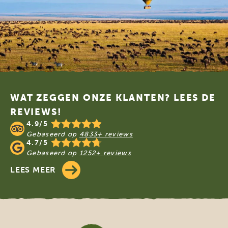
Footer
WAT ZEGGEN ONZE KLANTEN? LEES DE
REVIEWS!
4.9/5
Gebaseerd op
4833+ reviews
4.7/5
Gebaseerd op
1252+ reviews
LEES MEER