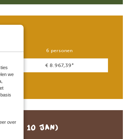
)
6 personen
€ 8.967,39
*
ties
elen we
a,
et
 basis
meer over
 DEC - 10 JAN)