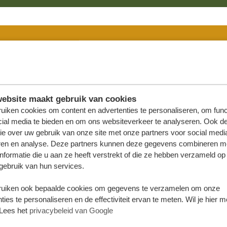
MIDSEIZOEN
(DE REST VAN HET JAAR
ersonen
4 personen
ebsite maakt gebruik van cookies
.127,57
*
€ 9.242,48
*
uiken cookies om content en advertenties te personaliseren, om func
cial media te bieden en om ons websiteverkeer te analyseren. Ook d
ie over uw gebruik van onze site met onze partners voor social medi
internationale vliegtickets
ren en analyse. Deze partners kunnen deze gegevens combineren m
nformatie die u aan ze heeft verstrekt of die ze hebben verzameld op
gebruik van hun services.
uiken ook bepaalde cookies om gegevens te verzamelen om onze
ties te personaliseren en de effectiviteit ervan te meten. Wil je hier 
JULI + AUGUSTUS + SEPTEMBER + 20
Lees het
privacybeleid van Google