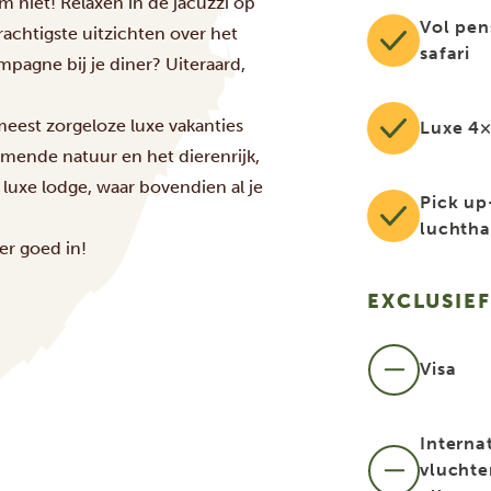
 niet! Relaxen in de jacuzzi op
Vol pen
achtigste uitzichten over het
safari
pagne bij je diner? Uiteraard,
meest zorgeloze luxe vakanties
Luxe 4×
mende natuur en het dierenrijk,
 luxe lodge, waar bovendien al je
Pick up
luchth
er goed in!
EXCLUSIEF
Visa
Interna
vluchte