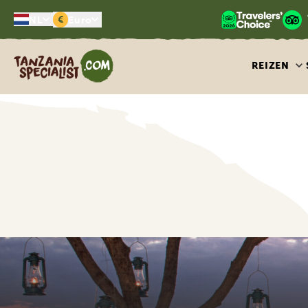
€
NL
Euro
Tanzania Specialist
REIZEN