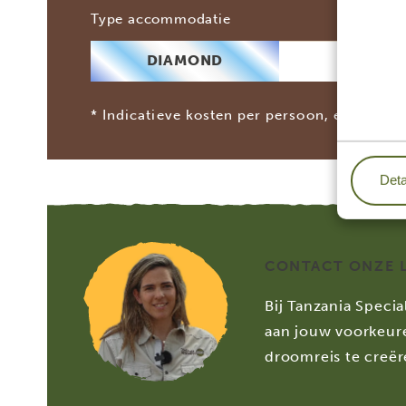
2 p
Type accommodatie
DIAMOND
€ 12
* Indicatieve kosten per persoon, exclusief 
Deta
CONTACT ONZE 
Bij Tanzania Specia
aan jouw voorkeur
droomreis te creër