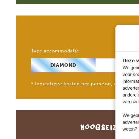
2 p
Type accommodatie
Deze w
DIAMOND
€ 10
We gebr
voor so
informat
* Indicatieve kosten per persoon, exclusief 
adverte
andere i
van uw 
We gebr
adverten
HOOGSEIZOEN
(
weten? 