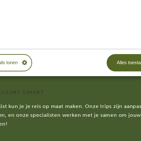
ersonen
4 personen
.787,13
*
€ 11.691,41
*
internationale vliegtickets
ils tonen
Alles toest
LUXURY EXPERT
list kun je je reis op maat maken. Onze trips zijn aanpa
en, en onze specialisten werken met je samen om jou
en!