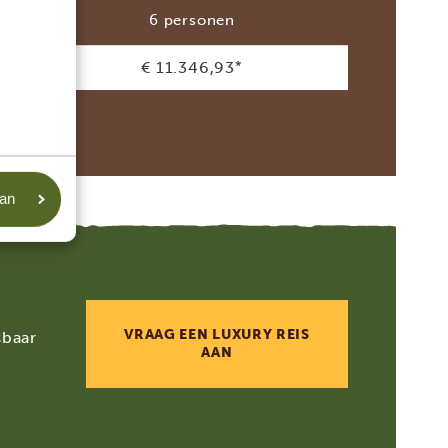
6 personen
€ 11.346,93
*
aan
VRAAG EEN LUXURY REIS
sbaar
AAN
w