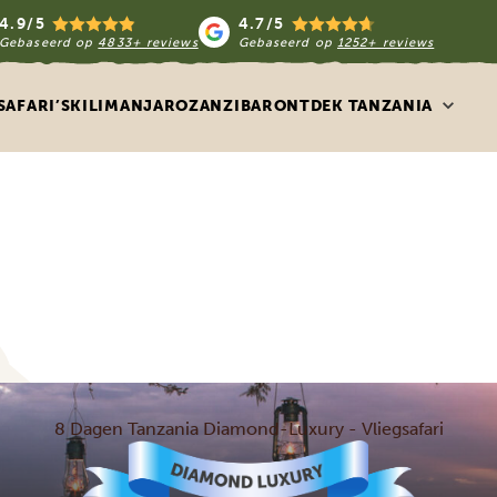
4.9/5
4.7/5
Gebaseerd op
4833+ reviews
Gebaseerd op
1252+ reviews
SAFARI’S
KILIMANJARO
ZANZIBAR
ONTDEK TANZANIA
8 Dagen Tanzania Diamond-Luxury - Vliegsafari