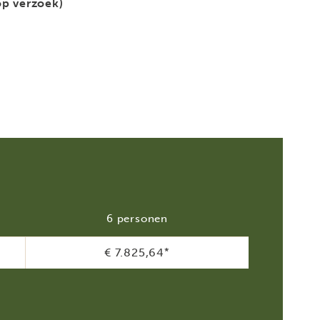
op verzoek)
6 personen
€ 7.825,64
*