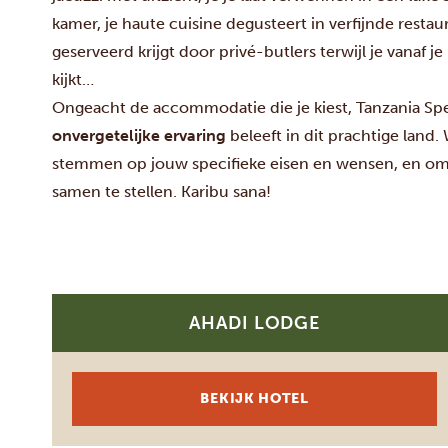
kamer, je haute cuisine degusteert in verfijnde restau
geserveerd krijgt door privé-butlers terwijl je vanaf je
kijkt…
Ongeacht de accommodatie die je kiest, Tanzania Spec
onvergetelijke ervaring
beleeft in dit prachtige land. 
stemmen op jouw specifieke eisen en wensen, en o
samen te stellen. Karibu sana!
Deze w
We gebr
voor so
informat
AHADI LODGE
SILVER
adverte
andere i
van uw 
BEKIJK HOTEL
We gebr