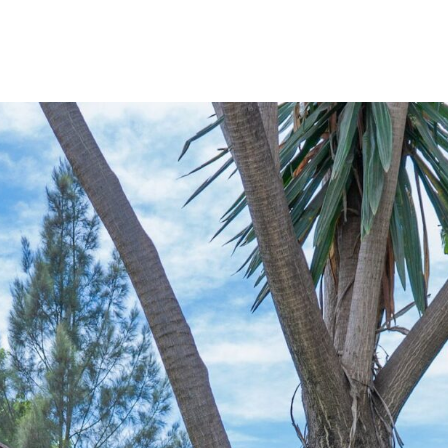
ties te personaliseren en de effectiviteit ervan te meten. Wil je hier 
Lees het
privacybeleid van Google
ils tonen
Alles toest