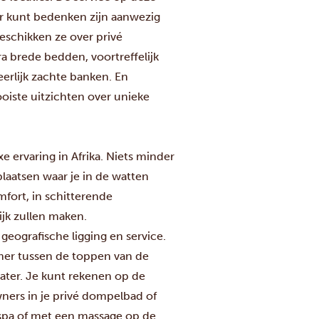
aar kunt bedenken zijn aanwezig
beschikken ze over privé
 brede bedden, voortreffelijk
eerlijk zachte banken. En
oiste uitzichten over unieke
ervaring in Afrika. Niets minder
laatsen waar je in de watten
fort, in schitterende
jk zullen maken.
 geografische ligging en service.
amer tussen de toppen van de
ater. Je kunt rekenen op de
wners in je privé dompelbad of
e spa of met een massage op de