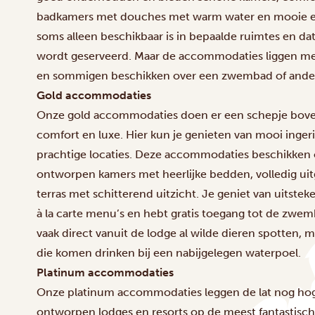
badkamers met douches met warm water en mooie eet
soms alleen beschikbaar is in bepaalde ruimtes en da
wordt geserveerd. Maar de accommodaties liggen me
en sommigen beschikken over een zwembad of andere
Gold accommodaties
Onze gold accommodaties doen er een schepje boven
comfort en luxe. Hier kun je genieten van mooi inger
prachtige locaties. Deze accommodaties beschikken 
ontworpen kamers met heerlijke bedden, volledig ui
terras met schitterend uitzicht. Je geniet van uitste
à la carte menu’s en hebt gratis toegang tot de zwemb
vaak direct vanuit de lodge al wilde dieren spotten,
die komen drinken bij een nabijgelegen waterpoel.
Platinum accommodaties
Onze platinum accommodaties leggen de lat nog hoge
ontworpen lodges en resorts op de meest fantastische