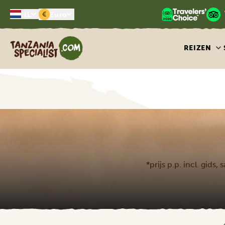
€
NL
Euro
Tanzania Specialist
REIZEN
*prijs p.p. incl. gids