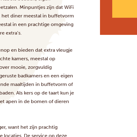
zalen. Minpuntjes zijn dat WiFi
t het diner meestal in buffetvorm
estal in een prachtige omgeving
 extra’s.
op en bieden dat extra vleugje
ichte kamers, meestal op
over mooie, zorgvuldig
tgeruste badkamers en een eigen
kende maaltijden in buffetvorm of
aden. Als kers op de taart kun je
 met apen in de bomen of dieren
r, want het zijn prachtig
 locaties. De service op deze