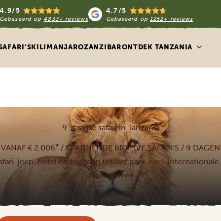
4.9/5
4.7/5
Gebaseerd op
4833+ reviews
Gebaseerd op
1252+ reviews
SAFARI’S
KILIMANJARO
ZANZIBAR
ONTDEK TANZANIA
9-daagse safari in Tanzania
*
VANAF € 2.006
/ SPANNENDE BIG FIVE SAFARI'S / 9 DAGEN
, safari-jeep, hotel en toegang tot het park, excl. internationa
6 personen)