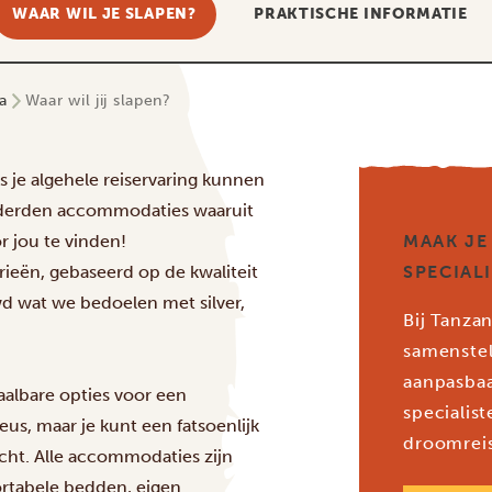
WAAR WIL JE SLAPEN?
PRAKTISCHE INFORMATIE
a
Waar wil jij slapen?
 je algehele reiservaring kunnen
nderden accommodaties waaruit
r jou te vinden!
MAAK JE
ieën, gebaseerd op de kwaliteit
SPECIAL
d wat we bedoelen met silver,
Bij Tanzan
samenstel
aanpasbaa
albare opties voor een
specialis
eus, maar je kunt een fatsoenlijk
droomreis
cht. Alle accommodaties zijn
tabele bedden, eigen