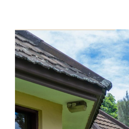
adverten
weten? 
Deta