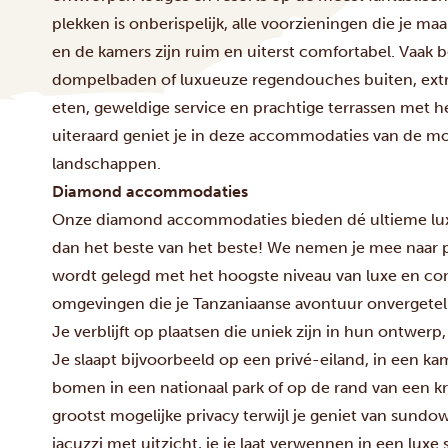
plekken is onberispelijk, alle voorzieningen die je m
en de kamers zijn ruim en uiterst comfortabel. Vaak 
dompelbaden of luxueuze regendouches buiten, extra
eten, geweldige service en prachtige terrassen met h
uiteraard geniet je in deze accommodaties van de mo
landschappen.
Diamond accommodaties
Onze diamond accommodaties bieden dé ultieme luxe 
dan het beste van het beste! We nemen je mee naar p
wordt gelegd met het hoogste niveau van luxe en com
omgevingen die je Tanzaniaanse avontuur onvergeteli
Je verblijft op plaatsen die uniek zijn in hun ontwerp,
Je slaapt bijvoorbeeld op een privé-eiland, in een k
bomen in een nationaal park of op de rand van een kr
grootst mogelijke privacy terwijl je geniet van sundo
jacuzzi met uitzicht, je je laat verwennen in een lux