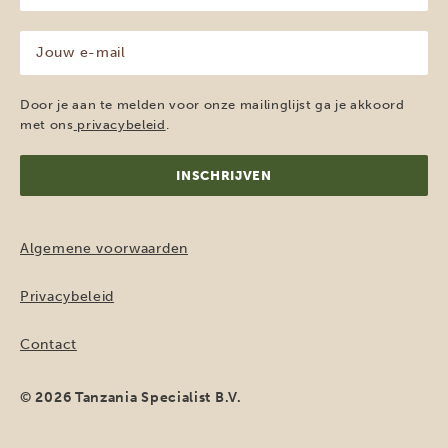
(Vereist)
Jouw
e-
mailadres
(Vereist)
Door je aan te melden voor onze mailinglijst ga je akkoord
met ons
privacybeleid
.
Algemene voorwaarden
Privacybeleid
Contact
© 2026 Tanzania Specialist B.V.