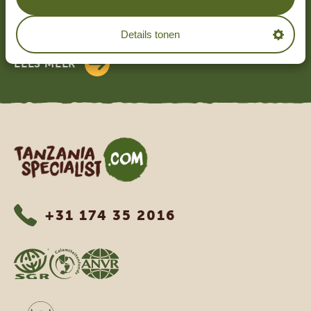
4.9/5
Gebaseerd op
4833+ reviews
4.7/5
Details tonen
Gebaseerd op
1252+ reviews
LEES MEER
Tanzania Specialist
+31 174 35 2016