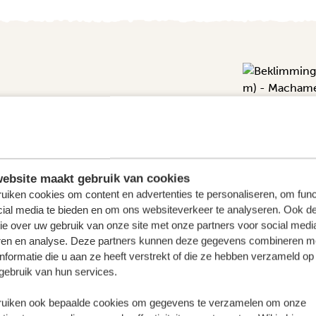
OUTE (1/6) |
M) - MACHAME
ebsite maakt gebruik van cookies
uiken cookies om content en advertenties te personaliseren, om func
otel en brengt je naar Machame Gate. Het
cial media te bieden en om ons websiteverkeer te analyseren. Ook d
antages en een ongerept, eeuwig groen
ie over uw gebruik van onze site met onze partners voor social medi
uur bereik je het Machame Camp aan de
ren en analyse. Deze partners kunnen deze gegevens combineren m
nformatie die u aan ze heeft verstrekt of die ze hebben verzameld op
is je eerste dag op deze hoogte, dus
gebruik van hun services.
uiken ook bepaalde cookies om gegevens te verzamelen om onze