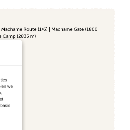
ties
elen we
a,
et
 basis