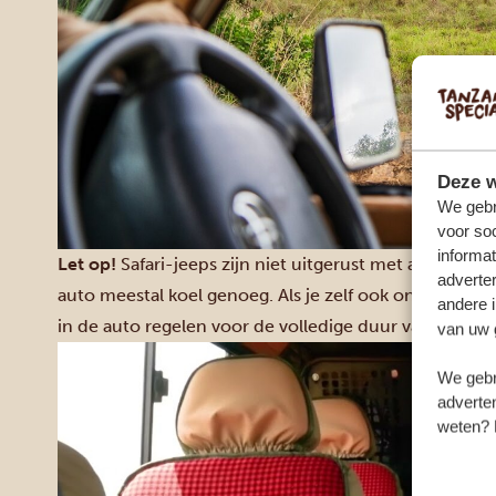
Deze w
We gebr
voor so
informat
Let op!
Safari-jeeps zijn niet uitgerust met aircond
adverte
auto meestal koel genoeg. Als je zelf ook online wilt
andere i
in de auto regelen voor de volledige duur van je safari
van uw 
We gebr
adverten
weten? 