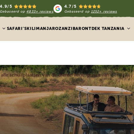
4.9/5
4.7/5
Gebaseerd op
4833+ reviews
Gebaseerd op
1252+ reviews
SAFARI’S
KILIMANJARO
ZANZIBAR
ONTDEK TANZANIA
alle schuilplaatsen van de dieren kent: geniet van