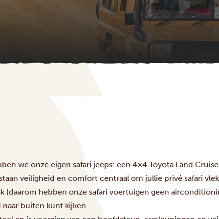
ebben we onze eigen safari jeeps: een 4×4 Toyota Land Cruiser
staan veiligheid en comfort centraal om jullie privé safari vle
ak (daarom hebben onze safari voertuigen geen aircondition
d naar buiten kunt kijken.