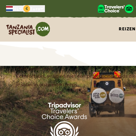
€
NL
Euro
Tanzania Specialist
REIZEN
Onze safari jeeps
Comfortabel, veilig en met een professionele gids die 
je safari in onze eigen jeeps.