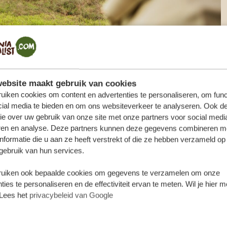
ebsite maakt gebruik van cookies
uiken cookies om content en advertenties te personaliseren, om func
cial media te bieden en om ons websiteverkeer te analyseren. Ook d
ie over uw gebruik van onze site met onze partners voor social medi
itioning. Maar de grote ramen en het open dak houden de
ren en analyse. Deze partners kunnen deze gegevens combineren m
 blijven onderweg, kunnen we tegen een kleine toeslag WiFi
nformatie die u aan ze heeft verstrekt of die ze hebben verzameld op
.
gebruik van hun services.
uiken ook bepaalde cookies om gegevens te verzamelen om onze
ties te personaliseren en de effectiviteit ervan te meten. Wil je hier 
Lees het
privacybeleid van Google