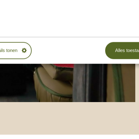
ils tonen
Alles toest