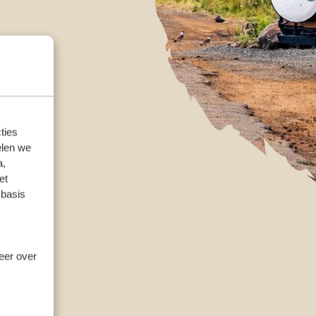
ties
elen we
a,
et
 basis
meer over