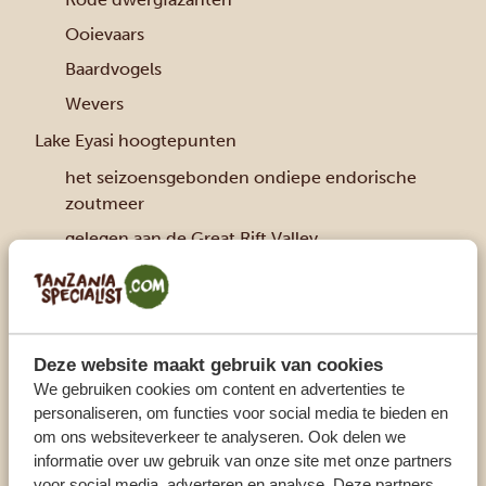
Ooievaars
Baardvogels
Wevers
Lake Eyasi hoogtepunten
het seizoensgebonden ondiepe endorische
zoutmeer
gelegen aan de Great Rift Valley
in de buurt van de Ngorongoro-hooglanden
bekend om zijn vele vogelsoorten
jagen met bosjesmannen
Deze website maakt gebruik van cookies
Feiten over Lake Eyasi
We gebruiken cookies om content en advertenties te
personaliseren, om functies voor social media te bieden en
1050 km² groot meer
om ons websiteverkeer te analyseren. Ook delen we
gelegen op 1000 meter boven zeeniveau
informatie over uw gebruik van onze site met onze partners
de thuisbasis van de Hadzabe-bosjesmannen
voor social media, adverteren en analyse. Deze partners