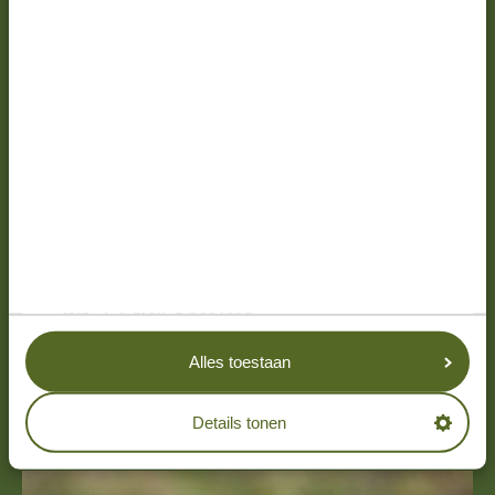
5 DAGEN
VANAF € 1.397
*
KORTE REIS, GROOT AVONTUUR -
GROEPSREIS IN KLEINE GROEP NAAR
TARANGIRE, SERENGETI &
NGORONGORO.
Tarangire
Serengeti & Ngorongoro
Min. 3
max. 6 per jeep
Alles toestaan
LEES MEER
Details tonen