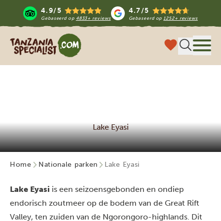
4.9/5
4.7/5
Gebaseerd op
4833+ reviews
Gebaseerd op
1252+ reviews
Tanzania Specialist
Menu 
Lake Eyasi
Home
Nationale parken
Lake Eyasi
Lake Eyasi
is een seizoensgebonden en ondiep
endorisch zoutmeer op de bodem van de Great Rift
Valley, ten zuiden van de
Ngorongoro
-highlands. Dit