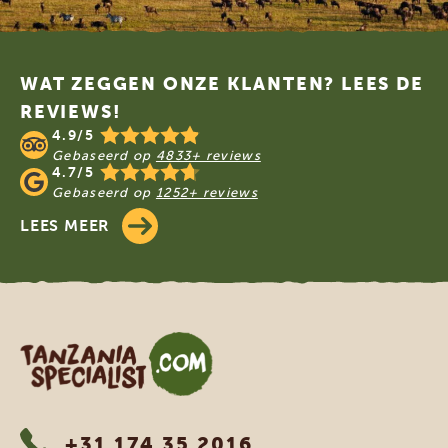
Footer
WAT ZEGGEN ONZE KLANTEN? LEES DE
REVIEWS!
4.9/5
Gebaseerd op
4833+ reviews
4.7/5
Gebaseerd op
1252+ reviews
LEES MEER
Tanzania Specialist
+31 174 35 2016