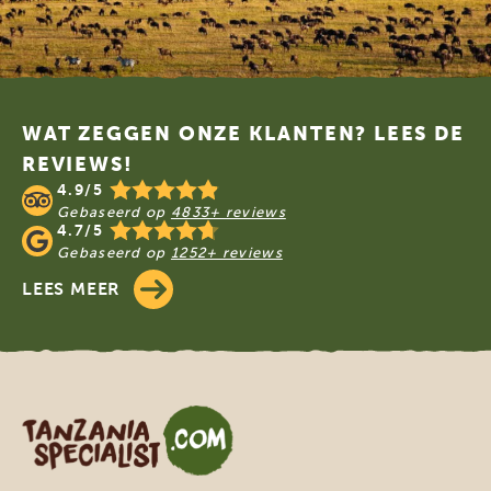
Footer
WAT ZEGGEN ONZE KLANTEN? LEES DE
REVIEWS!
4.9/5
Gebaseerd op
4833+ reviews
4.7/5
Gebaseerd op
1252+ reviews
LEES MEER
Tanzania Specialist