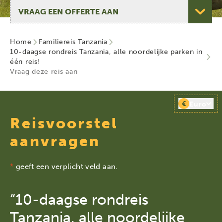
Selecteer pagina
Home
Familiereis Tanzania
10-daagse rondreis Tanzania, alle noordelijke parken in
één reis!
Vraag deze reis aan
€
Euro
Reisvoorstel
aanvragen
*
geeft een verplicht veld aan.
“10-daagse rondreis
Tanzania, alle noordelijke