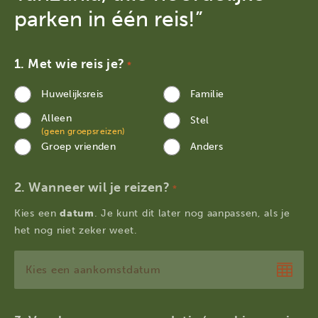
parken in één reis!”
Met wie reis je?
*
Huwelijksreis
Familie
Alleen
Stel
(geen groepsreizen)
Groep vrienden
Anders
Wanneer wil je reizen?
*
Kies een
datum
. Je kunt dit later nog aanpassen, als je
het nog niet zeker weet.
DD
dash