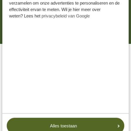
verzamelen om onze advertenties te personaliseren en de
Door je gegevens in te vullen, ga je ermee akkoord dat
effectiviteit ervan te meten. Wil je hier meer over
onze teams contact met je opnemen in
weten? Lees het
privacybeleid van Google
overeenstemming met ons
privacybeleid
en onze
algemene voorwaarden
.
LAAT JE DROOMREIS
WERKELIJKHEID WORDEN
MET TANZANIA SPECIALIST.
Op maat gemaakte privéreizen
Vraag vrijblijvend informatie aan
Beste prijsgarantie
Beste service
Alles toestaan