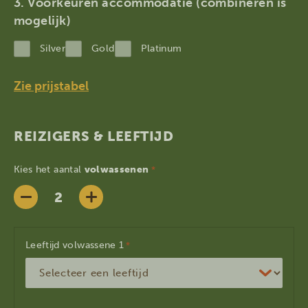
MM
Voorkeuren accommodatie (combineren is
dash
mogelijk)
JJJJ
Silver
Gold
Platinum
Zie prijstabel
REIZIGERS & LEEFTIJD
Kies het aantal
volwassenen
*
Leeftijd volwassene
*