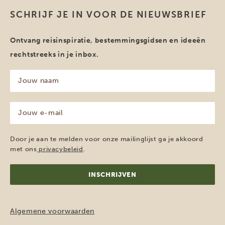
SCHRIJF JE IN VOOR DE NIEUWSBRIEF
Ontvang reisinspiratie, bestemmingsgidsen en ideeën
rechtstreeks in je inbox.
Jouw
naam
(Vereist)
Jouw
e-
mailadres
(Vereist)
Door je aan te melden voor onze mailinglijst ga je akkoord
met ons
privacybeleid
.
Algemene voorwaarden