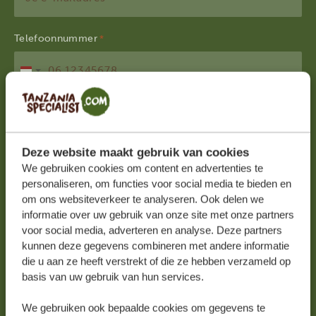
Telefoonnummer
*
Nederland
+31
Land
*
Nederland
Deze website maakt gebruik van cookies
We gebruiken cookies om content en advertenties te
personaliseren, om functies voor social media te bieden en
Ik meld me aan voor de nieuwsbrief en
om ons websiteverkeer te analyseren. Ook delen we
ontvang graag nieuws en inspiratie voor mijn
informatie over uw gebruik van onze site met onze partners
volgende reis.
voor social media, adverteren en analyse. Deze partners
kunnen deze gegevens combineren met andere informatie
die u aan ze heeft verstrekt of die ze hebben verzameld op
basis van uw gebruik van hun services.
We gebruiken ook bepaalde cookies om gegevens te