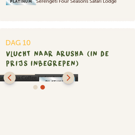
Serengeti Four Seasons Safari Lodge
PLATINUM
DAG 10
VLUCHT NAAR ARUSHA (IN DE
PRIJS INBEGREPEN)
Arusha Coffee Lodge
by Elewana
PLATINUM