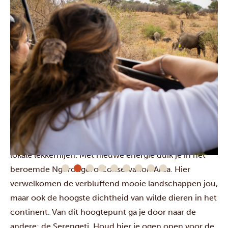
Bij Gibb’s Farm kun je ontdekken hoe koffie wordt
geplant, geoogst en geroosterd. Natuurlijk geniet je
hierna zelf ook van een kop koffie met een lunch van
lokale lekkernijen. Met nieuwe energie duik je in het
beroemde
Ngorongoro Conservation Area.
Hier
verwelkomen de verbluffend mooie landschappen jou,
maar ook de hoogste dichtheid van wilde dieren in het
continent. Van dit hoogtepunt ga je door naar de
andere: de
Serengeti.
Houd hier je ogen open voor de