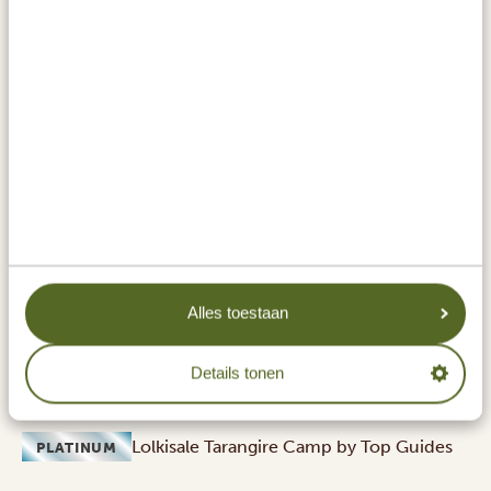
Het is de hemel op aarde voor grote groepen
olifanten: Het Tarangire National Park. Dit komt door
de grote hoeveelheid baobabbomen die in het droge
seizoen een bron van water zijn voor olifanten. Deze
bomen kunnen honderden jaren oud worden en
olifanten gebruiken een speciale techniek om er vocht
uit te halen. Daarnaast is de Tarangire-rivier die door
het park loopt, de enige andere waterbron in dit
seizoen. Dus je kunt je voorstellen dat deze plek een
Alles toestaan
paradijs is voor grote groepen van wel 250 olifanten.
Bekijk
hier
de video van dit park.
Details tonen
ACCOMMODATIES:
Lolkisale Tarangire Camp by Top Guides
PLATINUM