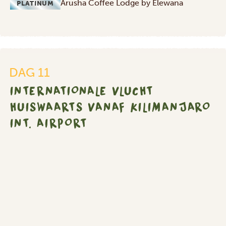
Arusha Coffee Lodge by Elewana
PLATINUM
Internationale
vlucht
DAG 11
huiswaarts
INTERNATIONALE VLUCHT
vanaf
Kilimanjaro
HUISWAARTS VANAF KILIMANJARO
Int.
INT. AIRPORT
Airport