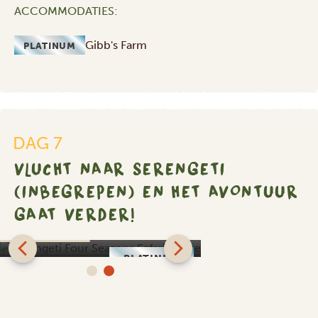
ACCOMMODATIES:
Gibb's Farm
PLATINUM
DAG 7
VLUCHT NAAR SERENGETI
(INBEGREPEN) EN HET AVONTUUR
GAAT VERDER!
Serengeti Four Seasons
Safari Lodge
PLATINUM