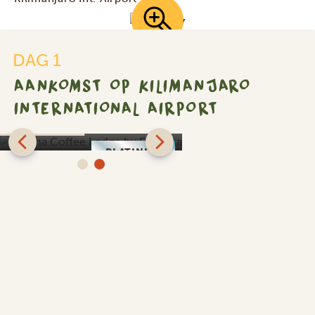
DAG 1
AANKOMST OP KILIMANJARO
INTERNATIONAL AIRPORT
Arusha Coffee Lodge
by Elewana
PLATINUM