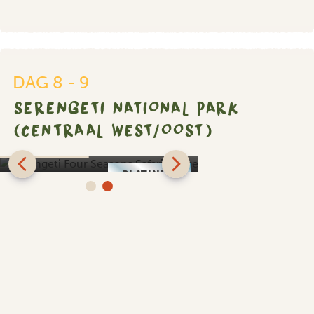
DAG 8 - 9
SERENGETI NATIONAL PARK
(CENTRAAL WEST/OOST)
Serengeti Four Seasons
Safari Lodge
PLATINUM