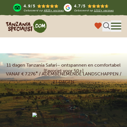
4.9/5
4.7/5
Gebaseerd op
4833+ reviews
Gebaseerd op
1252+ reviews
Tanzania Specialist
Menu 
11 dagen Tanzania Safari– ontspannen en comfortabel
[Favoriet voor 50+]
*
VANAF € 7.276
/ ADEMBENEMENDE LANDSCHAPPEN /
11 DAGEN
*prijs p.p. incl. gids, safari-jeep, hotel en toegang tot het
park, excl. internationale vlucht (gebaseerd op 6
personen)