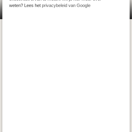
weten? Lees het
privacybeleid van Google
Arusha Coffee Lodge by Elewana
Vandaag is het tijd voor ontspanning, op een manier
waar jij behoefte aan hebt. Blijf je de hele dag chillen in
de logde en genieten van heerlijke lokale drankjes
terwijl je de authentieke Afrikaanse sfeer in je
opneemt? Of heb je zin in meer actie? Ga dan voor
een andere activiteit in Arusha
: verken de stad op een
mountainbike of scoor een lokaal cadeautje voor jezelf
op de bruisende Maasai-markt.
ACCOMMODATIES:
Arusha Coffee Lodge by Elewana
PLATINUM