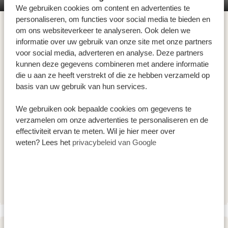
indrukwekkend, net als het grote aantal roofdieren:
We gebruiken cookies om content en advertenties te
Serengeti Sound of Silence Tented Camp
meer dan 4000 leeuwen, ruim 200 jachtluipaarden,
personaliseren, om functies voor social media te bieden en
om ons websiteverkeer te analyseren. Ook delen we
1000 luipaarden, 3500 hyena's en honderden wilde
informatie over uw gebruik van onze site met onze partners
honden. En natuurlijk zijn er genoeg andere
voor social media, adverteren en analyse. Deze partners
bijzondere wilde dieren die je samen met een gids
kunnen deze gegevens combineren met andere informatie
kunt zoeken. Ben je er klaar voor?
Bekijk
hier
de video
die u aan ze heeft verstrekt of die ze hebben verzameld op
basis van uw gebruik van hun services.
van dit park.
ACCOMMODATIES:
We gebruiken ook bepaalde cookies om gegevens te
verzamelen om onze advertenties te personaliseren en de
Serengeti Sound of Silence Tented Camp
SILVER
effectiviteit ervan te meten. Wil je hier meer over
Signature Serengeti Luxury Tented Camp
weten? Lees het
privacybeleid van Google
GOLD
Serengeti Sametu Camp by Karibu
PLATINUM
Camps and Lodges