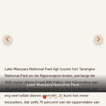
Lake Manyara National Park ligt tussen het Tarangire
National Park en de Ngorongoro krater, pal langs de
400 meter diepe Great Rift Valley. Het bijzondere aan
dit park is de enorme diversiteit in het landschap, dat
Manyara Best View Lodge and Spa
erg veel wilde dieren aantrekt. Je kunt het meer
bezoeken, dat zelfs 75 percent van de oppervlakte van