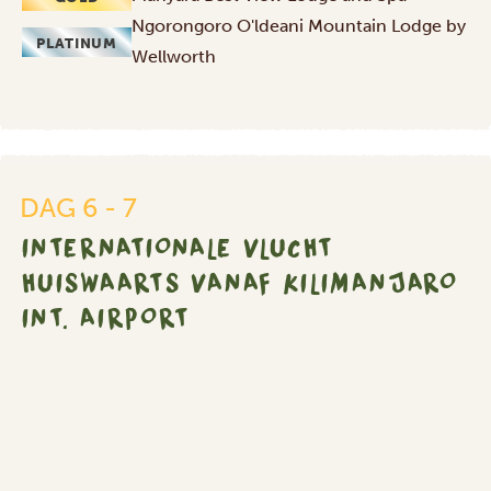
Ngorongoro O'ldeani Mountain Lodge by
PLATINUM
Wellworth
Internationale
vlucht
DAG 6 - 7
huiswaarts
INTERNATIONALE VLUCHT
vanaf
Kilimanjaro
HUISWAARTS VANAF KILIMANJARO
Int.
INT. AIRPORT
Airport