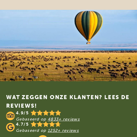
Footer
WAT ZEGGEN ONZE KLANTEN? LEES DE
REVIEWS!
4.9/5
Gebaseerd op
4833+ reviews
4.7/5
Gebaseerd op
1252+ reviews