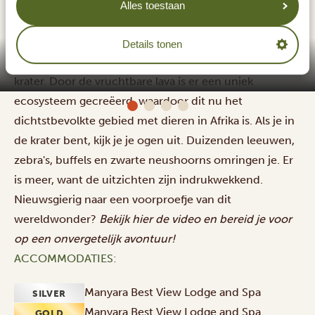
Alles toestaan
De beroemde Ngorongoro-krater is één van de zeven
natuurwonderen van Afrika. Toen er twee miljoen jaar
Details tonen
geleden een enorme vulkaan uitbarstte, ontstond deze
krater. Door de vruchtbare lava is er een uniek
Manyara Best View Lodge and Spa
ecosysteem gecreëerd, waardoor dit nu het
dichtstbevolkte gebied met dieren in Afrika is. Als je in
de krater bent, kijk je je ogen uit. Duizenden leeuwen,
zebra's, buffels en zwarte neushoorns omringen je. Er
is meer, want de uitzichten zijn indrukwekkend.
Nieuwsgierig naar een voorproefje van dit
wereldwonder?
Bekijk
hier
de video en bereid je voor
op een onvergetelijk avontuur!
ACCOMMODATIES:
Manyara Best View Lodge and Spa
SILVER
Manyara Best View Lodge and Spa
GOLD