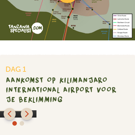
Aankomst
op
DAG 1
Kilimanjaro
AANKOMST OP KILIMANJARO
International
Airport
INTERNATIONAL AIRPORT VOOR
voor
JE BEKLIMMING
je
Shose
beklimming
Chalets
SILVER