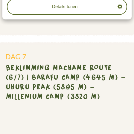
Barafu
Details tonen
terwijl je je voorbereidt op de laatste klim naar de top
Camp
die rond middernacht begint.
(4645
m)
-
Uhuru
Peak
(5895
DAG 7
m)
BEKLIMMING MACHAME ROUTE
-
(6/7) | BARAFU CAMP (4645 M) -
Millenium
Camp
UHURU PEAK (5895 M) -
(3820
MILLENIUM CAMP (3820 M)
m)