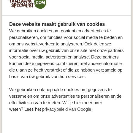
Deze website maakt gebruik van cookies
We gebruiken cookies om content en advertenties te
personaliseren, om functies voor social media te bieden en
om ons websiteverkeer te analyseren. Ook delen we
informatie over uw gebruik van onze site met onze partners
voor social media, adverteren en analyse. Deze partners
kunnen deze gegevens combineren met andere informatie
die u aan ze heeft verstrekt of die ze hebben verzameld op
basis van uw gebruik van hun services.
Na het ontbijt vertrek je vanuit Barranco Camp naar de
Barranco Wall. Voor veel mensen is dit het favoriete
We gebruiken ook bepaalde cookies om gegevens te
deel van de klim. Eenmaal op de top van de Barranco
verzamelen om onze advertenties te personaliseren en de
effectiviteit ervan te meten. Wil je hier meer over
Wall heb je een spectaculair uitzicht op de Kibo
weten? Lees het
privacybeleid van Google
vulkaan en Mount Meru. Daarna begint een moeilijker
stuk om Karanga Camp te bereiken. Deze route bevat
Beklimming
veel klimmen en dalen, dus houd het juiste tempo aan.
Machame