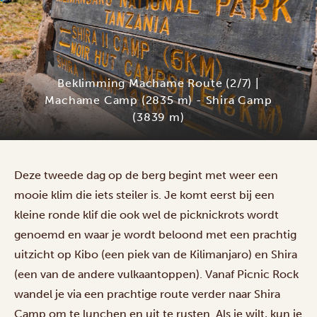
Beklimming Machame Route (2/7) |
Machame Camp (2835 m) - Shira Camp
(3839 m)
Deze tweede dag op de berg begint met weer een
mooie klim die iets steiler is. Je komt eerst bij een
kleine ronde klif die ook wel de picknickrots wordt
genoemd en waar je wordt beloond met een prachtig
uitzicht op Kibo (een piek van de Kilimanjaro) en Shira
Beklimming
(een van de andere vulkaantoppen). Vanaf Picnic Rock
Machame
wandel je via een prachtige route verder naar Shira
Route
(3/7)
Camp om te lunchen en uit te rusten. Als je wilt, kun je