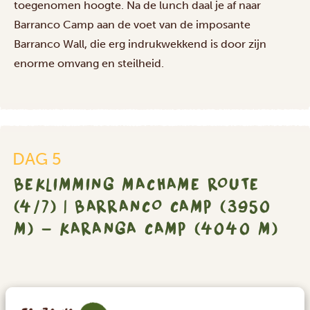
toegenomen hoogte. Na de lunch daal je af naar
Beklimming
Barranco Camp aan de voet van de imposante
Machame
Barranco Wall, die erg indrukwekkend is door zijn
Route
enorme omvang en steilheid.
(4/7)
|
Barranco
Camp
(3950
m)
DAG 5
-
BEKLIMMING MACHAME ROUTE
Karanga
Camp
(4/7) | BARRANCO CAMP (3950
(4040
M) - KARANGA CAMP (4040 M)
m)