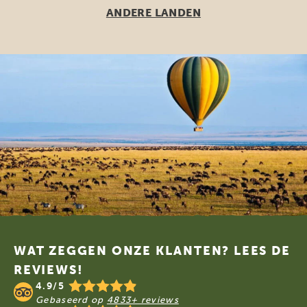
ANDERE LANDEN
Footer
WAT ZEGGEN ONZE KLANTEN? LEES DE
REVIEWS!
4.9/5
Gebaseerd op
4833+ reviews