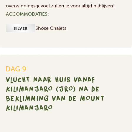
overwinningsgevoel zullen je voor altijd bijblijven!
ACCOMMODATIES:
Vlucht
Shose Chalets
SILVER
naar
huis
vanaf
Kilimanjaro
(JRO)
na
DAG 9
de
VLUCHT NAAR HUIS VANAF
beklimming
KILIMANJARO (JRO) NA DE
van
de
BEKLIMMING VAN DE MOUNT
Mount
KILIMANJARO
Kilimanjaro