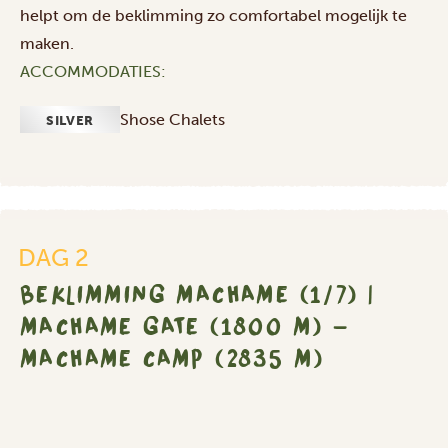
helpt om de beklimming zo comfortabel mogelijk te
maken.
ACCOMMODATIES:
Beklimming
Machame
Shose Chalets
(1/7)
SILVER
|
Machame
Gate
(1800
m)
DAG 2
-
BEKLIMMING MACHAME (1/7) |
Machame
Camp
MACHAME GATE (1800 M) -
(2835
MACHAME CAMP (2835 M)
m)