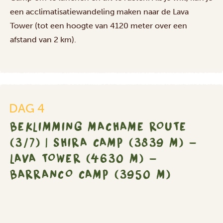
|
een acclimatisatiewandeling maken naar de Lava
Shira
Tower (tot een hoogte van 4120 meter over een
Camp
afstand van 2 km).
(3839
m)
-
Lava
Tower
(4630
DAG 4
m)
BEKLIMMING MACHAME ROUTE
-
(3/7) | SHIRA CAMP (3839 M) -
Barranco
Camp
LAVA TOWER (4630 M) -
(3950
BARRANCO CAMP (3950 M)
m)