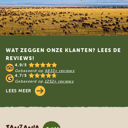
Footer
WAT ZEGGEN ONZE KLANTEN? LEES DE
REVIEWS!
4.9/5
Gebaseerd op
4833+ reviews
4.7/5
Gebaseerd op
1252+ reviews
LEES MEER
Tanzania Specialist