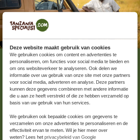
Deze website maakt gebruik van cookies
We gebruiken cookies om content en advertenties te
personaliseren, om functies voor social media te bieden en
Je reis op maat laten
om ons websiteverkeer te analyseren. Ook delen we
informatie over uw gebruik van onze site met onze partners
samenstellen?
voor social media, adverteren en analyse. Deze partners
kunnen deze gegevens combineren met andere informatie
VRAAG EEN OFFERTE, GRATIS EN
die u aan ze heeft verstrekt of die ze hebben verzameld op
VRIJBLIJVEND
basis van uw gebruik van hun services.
We gebruiken ook bepaalde cookies om gegevens te
verzamelen om onze advertenties te personaliseren en de
STEL NU JOUW DROOMREIS SAMEN!
effectiviteit ervan te meten. Wil je hier meer over
weten? Lees het
privacybeleid van Google