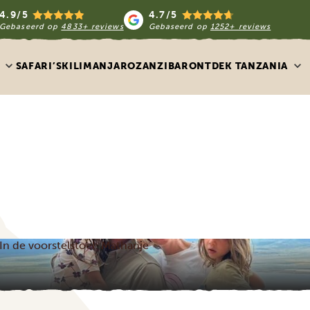
4.9/5
4.7/5
Gebaseerd op
4833+ reviews
Gebaseerd op
1252+ reviews
SAFARI’S
KILIMANJARO
ZANZIBAR
ONTDEK TANZANIA
In de voorstelstoel: Mathanje