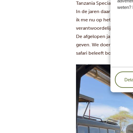
adverten
Tanzania Specialist werd w
weten? 
In de jaren daarna heb ik
ik me nu op het ontwikke
verantwoordelijk voor het
De afgelopen jaren hebbe
geven. We doen er alles a
safari beleeft boordevol o
Deta