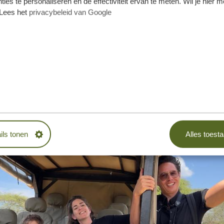
ties te personaliseren en de effectiviteit ervan te meten. Wil je hier 
erkelijkheid!
Lees het
privacybeleid van Google
 mijn focus meer verlegd naar de financiële kant van het bedr
len en implementeren van innovaties en verbeteringen. Daar
 organiseren van safari’s op maat voor grotere groepen, zoal
n we onze eigen lodges geopend, waardoor we gasten een é
an om te voldoen aan de hoogste service- en kwaliteitsnorme
nvergetelijke herinneringen – en dat alles voor een aantrekkeli
ils tonen
Alles toest