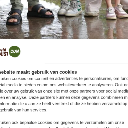
athanje
kom je vandaan en wat is jouw rol bij Tanzania Specialist?
ulemans. Ik kom uit Nederland en ben sinds de oprichting be
ebsite maakt gebruik van cookies
uiken cookies om content en advertenties te personaliseren, om func
jn man Robbin en ik persoonlijk verantwoordelijk voor alle 
cial media te bieden en om ons websiteverkeer te analyseren. Ook d
dviseren over hun safarireizen tot het regelen van de adminis
ie over uw gebruik van onze site met onze partners voor social medi
ren en analyse. Deze partners kunnen deze gegevens combineren m
 dit avontuur aan te gaan, want toen reisden we voor het ee
nformatie die u aan ze heeft verstrekt of die ze hebben verzameld op
geweest om dit prachtige land te bezoeken, omdat ik had gel
gebruik van hun services.
ribestemming ter wereld is. Tijdens deze eerste reis werd
uiken ook bepaalde cookies om gegevens te verzamelen om onze
cultuur. Daar ontstond dus ook direct het idee om een safarib