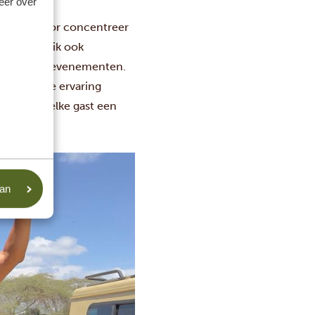
meer over
ijf. Daardoor concentreer
naast ben ik ook
s zakelijke evenementen.
cht unieke ervaring
n, zodat elke gast een
jke prijs.
aan