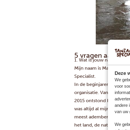
5 vragen aan… M
1. Wat is jouw naam, waar 
Mijn naam is Mathanje Me
Deze w
Specialist.
We gebr
In de beginjaren waren mi
voor so
organisatie. Van klanten a
informat
adverte
2015 ontstond het idee om
andere i
was altijd al mijn droom 
van uw 
meest adembenemende safa
We gebr
het land, de natuur en de 