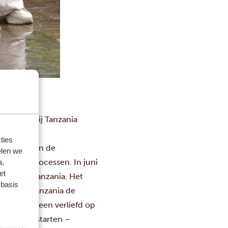
trokken bij Tanzania
ties
aspecten van de
elen we
tratieve processen. In juni
a,
et
rst naar Tanzania. Het
 basis
ezen dat Tanzania de
en we meteen verliefd op
edrijf te starten –