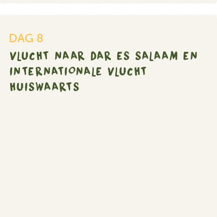
naar
Dar
Es
DAG 8
Salaam
VLUCHT NAAR DAR ES SALAAM EN
en
internationale
INTERNATIONALE VLUCHT
vlucht
HUISWAARTS
huiswaarts