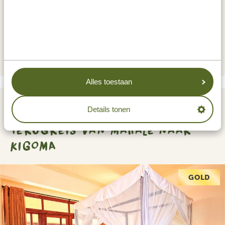
ACCOMMODATIES:
Mbali Mbali Mahale lodge
GOLD
Alles toestaan
DAG 7
Details tonen
TERUGREIS VAN MAHALE NAAR
KIGOMA
GOLD