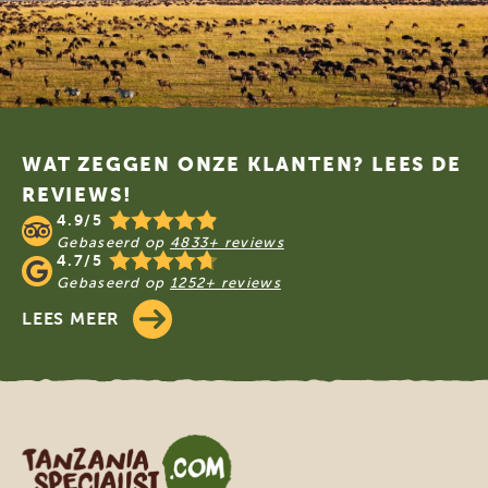
Footer
WAT ZEGGEN ONZE KLANTEN? LEES DE
REVIEWS!
4.9/5
Gebaseerd op
4833+ reviews
4.7/5
Gebaseerd op
1252+ reviews
LEES MEER
Tanzania Specialist