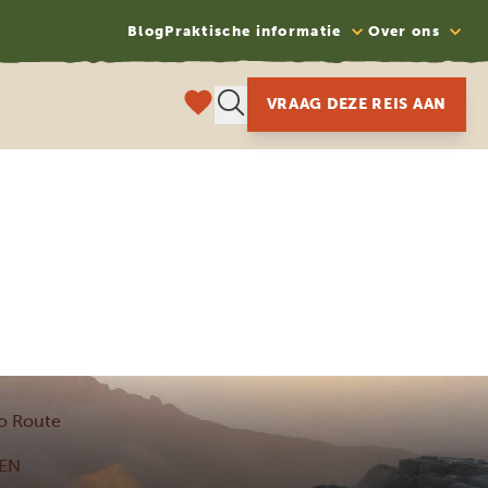
Blog
Praktische informatie
Over ons
VRAAG DEZE REIS AAN
ho Route
GEN