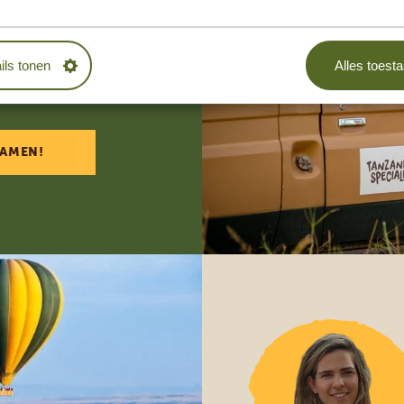
samenstellen?
ils tonen
Alles toest
RIJBLIJVEND
SAMEN!