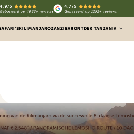
4.9/5
4.7/5
Gebaseerd op
4833+ reviews
Gebaseerd op
1252+ reviews
SAFARI’S
KILIMANJARO
ZANZIBAR
ONTDEK TANZANIA
ing van de Kilimanjaro via de succesvolle 8-daagse Lemos
*
NAF € 2.548
/ PANORAMISCHE LEMOSHO ROUTE / 10 DA