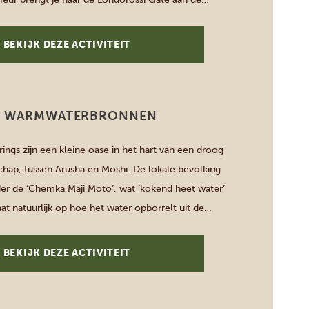
 berg, op een hoogte van 3407 meter. Hier begint je
BEKIJK DEZE ACTIVITEIT
I WARMWATERBRONNEN
ings zijn een kleine oase in het hart van een droog
schap, tussen Arusha en Moshi. De lokale bevolking
er de ‘Chemka Maji Moto’, wat ‘kokend heet water’
aat natuurlijk op hoe het water opborrelt uit de
 in dit borrelende water met de mooiste […]
BEKIJK DEZE ACTIVITEIT