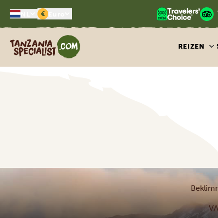
€
NL
Euro
Tanzania Specialist
REIZEN
Beklimm
VA