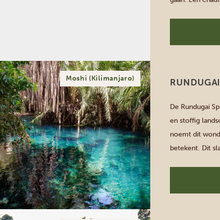
westkant van de
5 […]
Moshi (Kilimanjaro)
RUNDUGA
De Rundugai Spr
en stoffig land
noemt dit wond
betekent. Dit sl
grond. Een duik