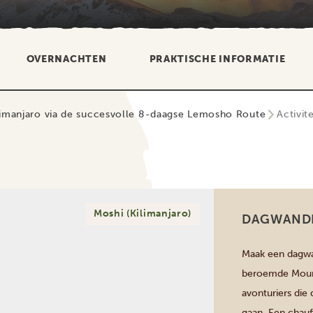
OVERNACHTEN
PRAKTISCHE INFORMATIE
limanjaro via de succesvolle 8-daagse Lemosho Route
Activit
Moshi (Kilimanjaro)
DAGWANDE
Maak een dagwan
beroemde Mount 
avonturiers die 
gaan. Een chauf