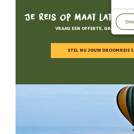
Je reis op maat laten 
Deta
VRAAG EEN OFFERTE, GRATIS EN V
STEL NU JOUW DROOMREIS 