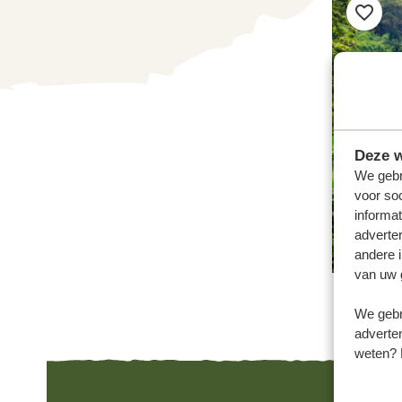
Deze w
We gebr
voor so
informat
adverte
andere i
van uw 
We gebr
adverten
weten? 