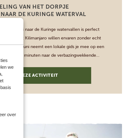
ELING VAN HET DORPJE
 NAAR DE KURINGE WATERVAL
an Materuni naar de Kuringe watervallen is perfect
e de Mount Kilimanjaro willen ervaren zonder echt
anuit Materuni neemt een lokale gids je mee op een
eling van 40 minuten naar de verbazingwekkende
ties
0 meter hoog. Op 2500 meter boven zeeniveau loopt
elen we
leien […]
a,
BEKIJK DEZE ACTIVITEIT
et
 basis
meer over