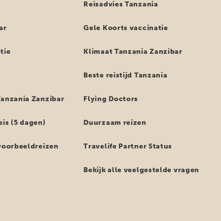
i
Reisadvies Tanzania
ar
Gele Koorts vaccinatie
tie
Klimaat Tanzania Zanzibar
Beste reistijd Tanzania
Tanzania Zanzibar
Flying Doctors
eis (5 dagen)
Duurzaam reizen
 voorbeeldreizen
Travelife Partner Status
Bekijk alle veelgestelde vragen