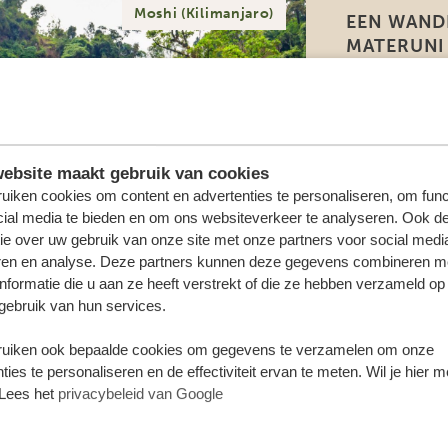
Moshi (Kilimanjaro)
EEN WAND
MATERUNI
Een wandeling v
voor degenen di
te beklimmen! V
ebsite maakt gebruik van cookies
prachtige wand
uiken cookies om content en advertenties te personaliseren, om func
waterval van 7
cial media te bieden en om ons websiteverkeer te analyseren. Ook d
het pad door val
ie over uw gebruik van onze site met onze partners voor social medi
ren en analyse. Deze partners kunnen deze gegevens combineren m
nformatie die u aan ze heeft verstrekt of die ze hebben verzameld op
gebruik van hun services.
uiken ook bepaalde cookies om gegevens te verzamelen om onze
ties te personaliseren en de effectiviteit ervan te meten. Wil je hier 
Lees het
privacybeleid van Google